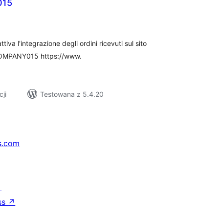
015
szystkich
cen
va l'integrazione degli ordini ricevuti sul sito
COMPANY015 https://www.
cji
Testowana z 5.4.20
s.com
↗
ss
↗