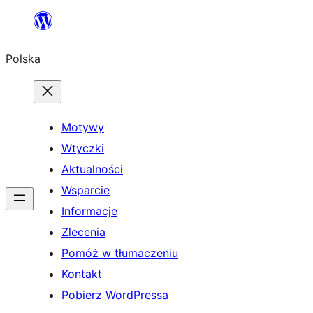
Przejdź
do
Polska
treści
Motywy
Wtyczki
Aktualności
Wsparcie
Informacje
Zlecenia
Pomóż w tłumaczeniu
Kontakt
Pobierz WordPressa