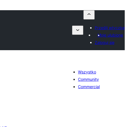
Prześlij wtyczkę
Moje ulubione
Zaloguj się
Wszystko
Community
Commercial