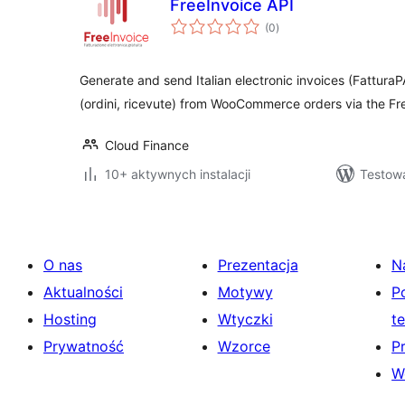
FreeInvoice API
wszystkich
(0
)
ocen
Generate and send Italian electronic invoices (Fattur
(ordini, ricevute) from WooCommerce orders via the Fr
Cloud Finance
10+ aktywnych instalacji
Testow
O nas
Prezentacja
N
Aktualności
Motywy
P
Hosting
Wtyczki
t
Prywatność
Wzorce
P
W