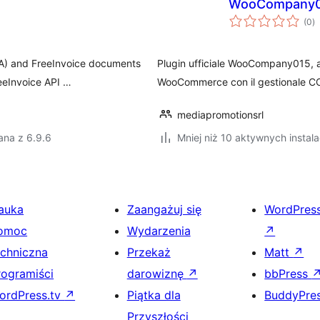
WooCompany
w
(0
)
o
aPA) and FreeInvoice documents
Plugin ufficiale WooCompany015, atti
eeInvoice API …
WooCommerce con il gestionale 
mediapromotionsrl
ana z 6.9.6
Mniej niż 10 aktywnych instala
auka
Zaangażuj się
WordPres
omoc
Wydarzenia
↗
echniczna
Przekaż
Matt
↗
rogramiści
darowiznę
↗
bbPress
ordPress.tv
↗
Piątka dla
BuddyPre
Przyszłości