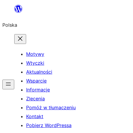
Przejdź
do
Polska
treści
Motywy
Wtyczki
Aktualności
Wsparcie
Informacje
Zlecenia
Pomóż w tłumaczeniu
Kontakt
Pobierz WordPressa