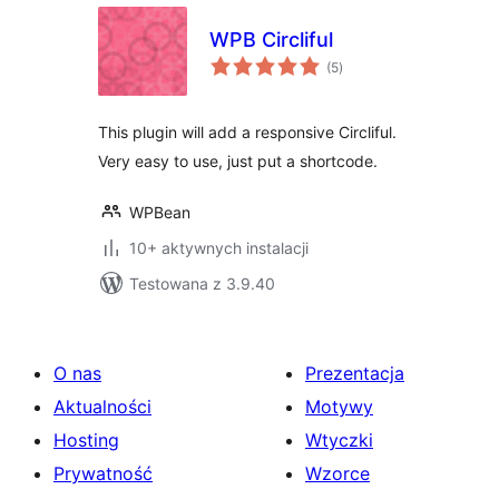
WPB Circliful
wszystkich
(5
)
ocen
This plugin will add a responsive Circliful.
Very easy to use, just put a shortcode.
WPBean
10+ aktywnych instalacji
Testowana z 3.9.40
O nas
Prezentacja
Aktualności
Motywy
Hosting
Wtyczki
Prywatność
Wzorce