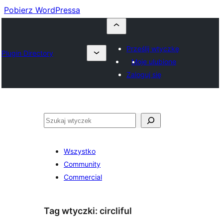
Pobierz WordPressa
Prześlij wtyczkę
Plugin Directory
Moje ulubione
Zaloguj się
Szukaj
Wszystko
Community
Commercial
Tag wtyczki:
circliful