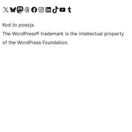
Odwiedź nasze konto X (dawniej Twitter)
Odwiedź nasze konto Bluesky
Odwiedź nasze konto na Mastodoncie
Odwiedź naszego Threadsa
Odwiedź naszego Facebooka
Odwiedź nasze konto na Instagramie
Odwiedź nasze konto na LinkedIn
Odwiedź naszego TikToka
Odwiedź nasz kanał YouTube
Odwiedź naszego Tumblra
Kod to poezja.
The WordPress® trademark is the intellectual property
of the WordPress Foundation.