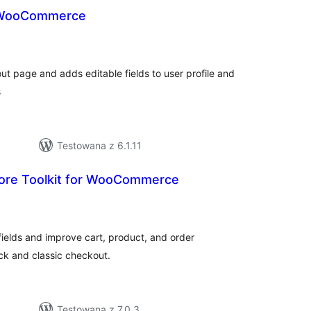
r WooCommerce
szystkich
cen
ut page and adds editable fields to user profile and
s
Testowana z 6.1.11
ore Toolkit for WooCommerce
zystkich
en
lds and improve cart, product, and order
ck and classic checkout.
Testowana z 7.0.3