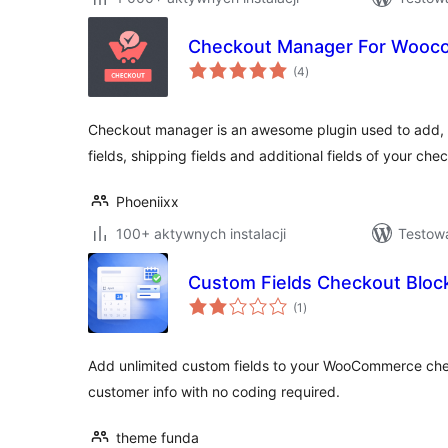
Checkout Manager For Woo
wszystkich
(4
)
ocen
Checkout manager is an awesome plugin used to add, de
fields, shipping fields and additional fields of your ch
Phoeniixx
100+ aktywnych instalacji
Testow
Custom Fields Checkout Blo
wszystkich
(1
)
ocen
Add unlimited custom fields to your WooCommerce che
customer info with no coding required.
theme funda