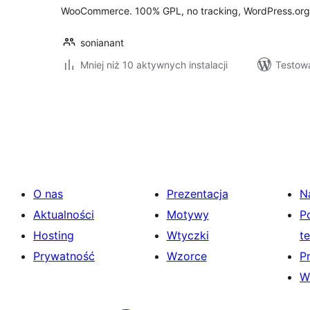
WooCommerce. 100% GPL, no tracking, WordPress.org 
sonianant
Mniej niż 10 aktywnych instalacji
Testow
Stronicowanie
wpisów
O nas
Prezentacja
N
Aktualności
Motywy
P
Hosting
Wtyczki
t
Prywatność
Wzorce
P
W