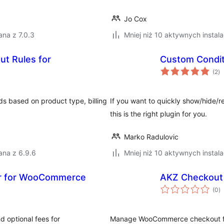
Jo Cox
na z 7.0.3
Mniej niż 10 aktywnych instala
ut Rules for
Custom Condi
ws
(2
)
o
 based on product type, billing
If you want to quickly show/hide/
this is the right plugin for you.
Marko Radulovic
ana z 6.9.6
Mniej niż 10 aktywnych instala
er for WooCommerce
AKZ Checkout
w
(0
)
o
d optional fees for
Manage WooCommerce checkout fiel