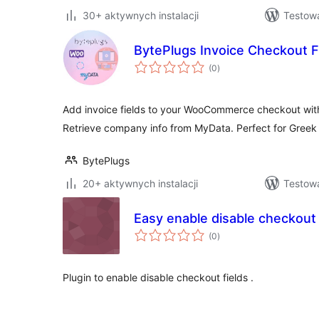
30+ aktywnych instalacji
Testowa
BytePlugs Invoice Checkout F
wszystkich
(0
)
ocen
Add invoice fields to your WooCommerce checkout with
Retrieve company info from MyData. Perfect for Greek
BytePlugs
20+ aktywnych instalacji
Testowa
Easy enable disable checkout 
wszystkich
(0
)
ocen
Plugin to enable disable checkout fields .