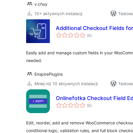
v.chuy
10+ aktywnych instalacji
Testow
Additional Checkout Fields f
wszystkich
(0
)
ocen
Easily add and manage custom fields in your WooCo
needed.
EnspirePlugins
Mniej niż 10 aktywnych instalacji
Testow
Onlinefotka Checkout Field 
wszystkich
(0
)
ocen
Edit, reorder, add and remove WooCommerce checkout 
conditional logic, validation rules, and full block check