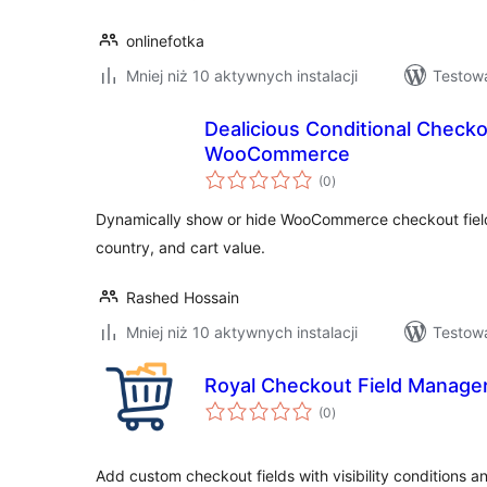
onlinefotka
Mniej niż 10 aktywnych instalacji
Testowa
Dealicious Conditional Checko
WooCommerce
wszystkich
(0
)
ocen
Dynamically show or hide WooCommerce checkout fields
country, and cart value.
Rashed Hossain
Mniej niż 10 aktywnych instalacji
Testow
Royal Checkout Field Manag
wszystkich
(0
)
ocen
Add custom checkout fields with visibility conditions an