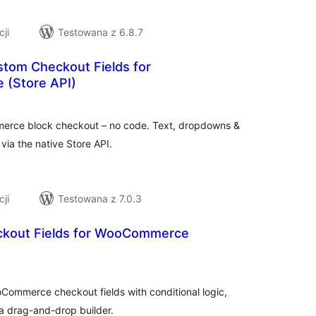
cji
Testowana z 6.8.7
stom Checkout Fields for
(Store API)
zystkich
en
erce block checkout – no code. Text, dropdowns &
via the native Store API.
cji
Testowana z 7.0.3
ckout Fields for WooCommerce
szystkich
cen
oCommerce checkout fields with conditional logic,
n a drag-and-drop builder.