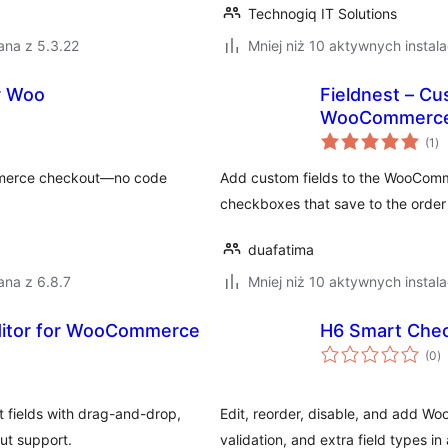
Technogiq IT Solutions
ana z 5.3.22
Mniej niż 10 aktywnych instala
or Woo
Fieldnest – Cu
WooCommerce 
ws
(1
)
oc
mmerce checkout—no code
Add custom fields to the WooComm
checkboxes that save to the order 
duafatima
ana z 6.8.7
Mniej niż 10 aktywnych instala
Editor for WooCommerce
H6 Smart Che
w
(0
)
o
fields with drag-and-drop,
Edit, reorder, disable, and add Wo
out support.
validation, and extra field types i