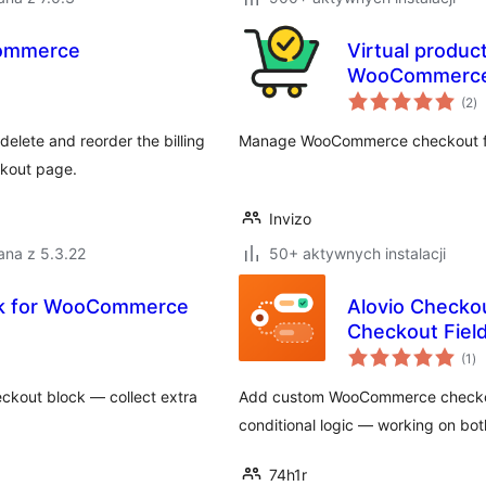
commerce
Virtual produc
WooCommerc
ws
(2
)
o
lete and reorder the billing
Manage WooCommerce checkout fiel
eckout page.
Invizo
ana z 5.3.22
50+ aktywnych instalacji
ck for WooCommerce
Alovio Check
Checkout Field
ws
(1
)
oc
ckout block — collect extra
Add custom WooCommerce checkout 
conditional logic — working on bot
74h1r