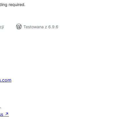
ding required.
cji
Testowana z 6.9.6
s.com
↗
ss
↗