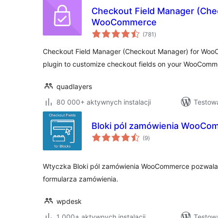
Checkout Field Manager (Che
WooCommerce
wszystkich
(781
)
ocen
Checkout Field Manager (Checkout Manager) for Woo
plugin to customize checkout fields on your WooCom
quadlayers
80 000+ aktywnych instalacji
Testowa
Bloki pól zamówienia WooCo
wszystkich
(9
)
ocen
Wtyczka Bloki pól zamówienia WooCommerce pozwala
formularza zamówienia.
wpdesk
1 000+ aktywnych instalacji
Testowa