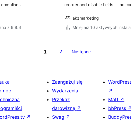
compliant.
reorder and disable fields — no co
akzmarketing
ana z 6.9.6
Mniej niż 10 aktywnych instala
1
2
Następne
auka
Zaangażuj się
WordPres
omoc
Wydarzenia
↗
echniczna
Przekaż
Matt
↗
rogramiści
darowiznę
↗
bbPress
ordPress.tv
↗
Swag
↗
BuddyPre