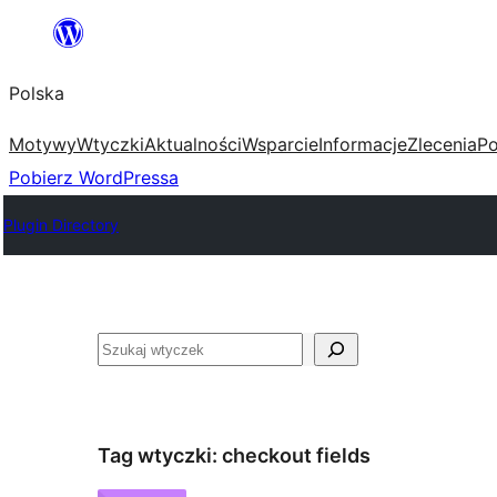
Przejdź
do
Polska
treści
Motywy
Wtyczki
Aktualności
Wsparcie
Informacje
Zlecenia
Po
Pobierz WordPressa
Plugin Directory
Szukaj
Tag wtyczki:
checkout fields