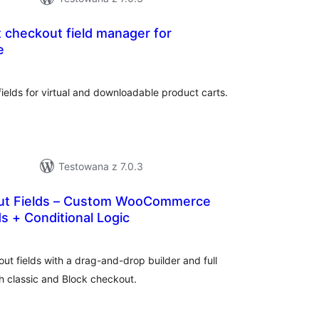
t checkout field manager for
e
zystkich
cen
ds for virtual and downloadable product carts.
Testowana z 7.0.3
out Fields – Custom WooCommerce
s + Conditional Logic
zystkich
en
fields with a drag-and-drop builder and full
h classic and Block checkout.