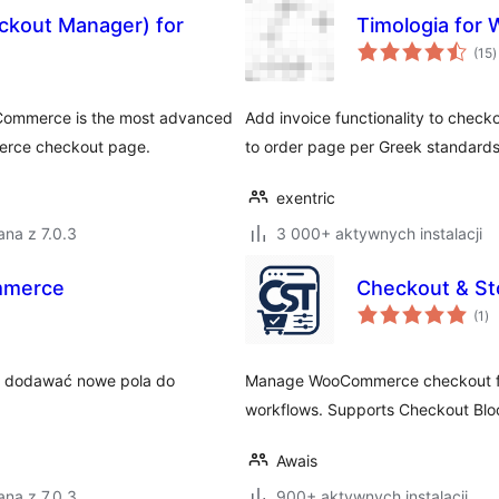
ckout Manager) for
Timologia fo
w
(15
)
o
Commerce is the most advanced
Add invoice functionality to checko
merce checkout page.
to order page per Greek standard
exentric
na z 7.0.3
3 000+ aktywnych instalacji
mmerce
Checkout & St
ws
(1
)
oc
 dodawać nowe pola do
Manage WooCommerce checkout fie
workflows. Supports Checkout Blo
Awais
na z 7.0.3
900+ aktywnych instalacji