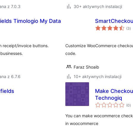
na z 7.0.3
30+ aktywnych instalacji
ields Timologio My Data
SmartCheckout
w
(3
)
o
 receipt/invoice buttons.
Customize WooCommerce checkout fie
 businesses.
code.
Faraz Shoaib
na z 6.7.6
10+ aktywnych instalacji
fields
Make Checkout
Technogiq
w
(0
)
o
You can make wocommerce checkout 
in woocommerce