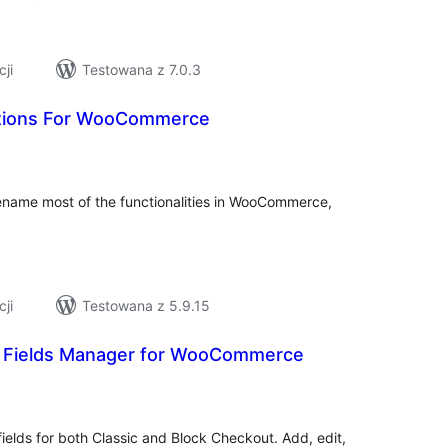
cji
Testowana z 7.0.3
tions For WooCommerce
zystkich
cen
rename most of the functionalities in WooCommerce,
cji
Testowana z 5.9.15
 Fields Manager for WooCommerce
szystkich
cen
ds for both Classic and Block Checkout. Add, edit,