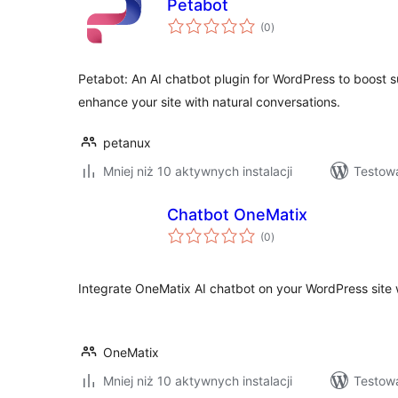
Petabot
wszystkich
(0
)
ocen
Petabot: An AI chatbot plugin for WordPress to boost 
enhance your site with natural conversations.
petanux
Mniej niż 10 aktywnych instalacji
Testow
Chatbot OneMatix
wszystkich
(0
)
ocen
Integrate OneMatix AI chatbot on your WordPress site wi
OneMatix
Mniej niż 10 aktywnych instalacji
Testow