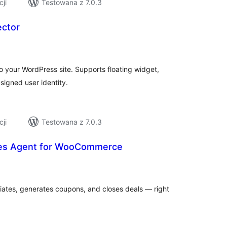
cji
Testowana z 7.0.3
ctor
szystkich
cen
 your WordPress site. Supports floating widget,
gned user identity.
cji
Testowana z 7.0.3
ales Agent for WooCommerce
szystkich
cen
iates, generates coupons, and closes deals — right