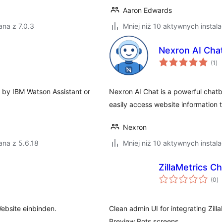
Aaron Edwards
na z 7.0.3
Mniej niż 10 aktywnych instala
Nexron AI Cha
ws
(1
)
oc
d by IBM Watson Assistant or
Nexron AI Chat is a powerful chatb
easily access website information 
Nexron
ana z 5.6.18
Mniej niż 10 aktywnych instala
ZillaMetrics Ch
w
(0
)
o
Website einbinden.
Clean admin UI for integrating Zil
Preview Bots screens.