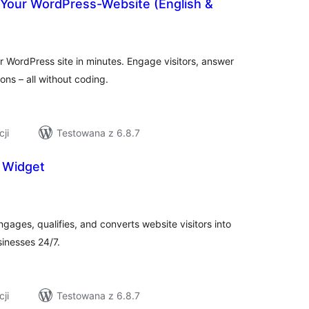
 Your WordPress-Website (English &
szystkich
cen
 WordPress site in minutes. Engage visitors, answer
ons – all without coding.
cji
Testowana z 6.8.7
 Widget
szystkich
cen
ages, qualifies, and converts website visitors into
sinesses 24/7.
cji
Testowana z 6.8.7