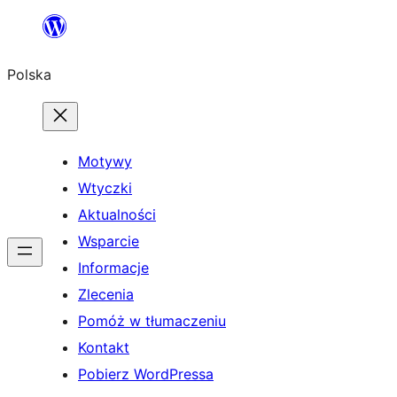
Przejdź
do
Polska
treści
Motywy
Wtyczki
Aktualności
Wsparcie
Informacje
Zlecenia
Pomóż w tłumaczeniu
Kontakt
Pobierz WordPressa