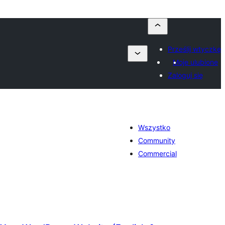
Prześlij wtyczkę
Moje ulubione
Zaloguj się
Wszystko
Community
Commercial