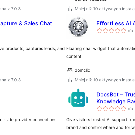
na z 7.0.3
Mniej niż 10 aktywnych instala
Capture & Sales Chat
EffortLess AI 
w
(0
)
o
ve products, captures leads, and
Floating chat widget that automati
content.
domclic
na z 7.0.3
Mniej niż 10 aktywnych instala
DocsBot – Tru
Knowledge Ba
w
(0
)
o
ver-side provider connections.
Give visitors trusted AI support 
brand and control where and for 