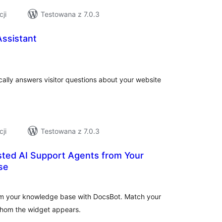
cji
Testowana z 7.0.3
Assistant
szystkich
cen
cally answers visitor questions about your website
cji
Testowana z 7.0.3
sted AI Support Agents from Your
se
szystkich
cen
from your knowledge base with DocsBot. Match your
whom the widget appears.