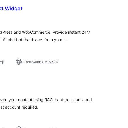
at Widget
szystkich
cen
ordPress and WooCommerce. Provide instant 24/7
t AI chatbot that learns from your …
cji
Testowana z 6.9.6
szystkich
cen
ns on your content using RAG, captures leads, and
hat account required.