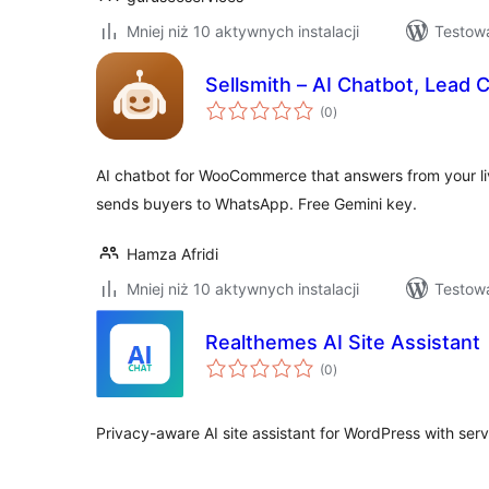
Mniej niż 10 aktywnych instalacji
Testowa
Sellsmith – AI Chatbot, Lead 
wszystkich
(0
)
ocen
AI chatbot for WooCommerce that answers from your li
sends buyers to WhatsApp. Free Gemini key.
Hamza Afridi
Mniej niż 10 aktywnych instalacji
Testowa
Realthemes AI Site Assistant
wszystkich
(0
)
ocen
Privacy-aware AI site assistant for WordPress with ser