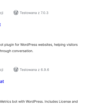
cji
Testowana z 7.0.3
t
zystkich
en
ot plugin for WordPress websites, helping visitors
through conversation.
cji
Testowana z 6.9.6
at
szystkich
cen
laMetrics bot with WordPress. Includes License and