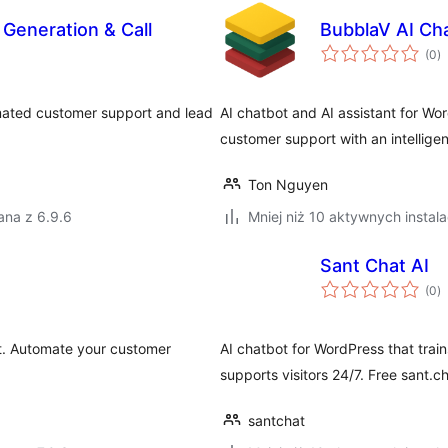
 Generation & Call
BubblaV AI Ch
w
(0
)
o
mated customer support and lead
AI chatbot and AI assistant for W
customer support with an intelligen
Ton Nguyen
ana z 6.9.6
Mniej niż 10 aktywnych instala
Sant Chat AI
w
(0
)
o
. Automate your customer
AI chatbot for WordPress that trai
supports visitors 24/7. Free sant.c
santchat