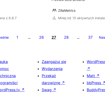
ZillaMetrics
ana z 6.8.7
Mniej niż 10 aktywnych instala
1
26
27
28
37
ednie
…
…
Nas
auka
Zaangażuj się
WordPres
omoc
Wydarzenia
↗
echniczna
Przekaż
Matt
↗
rogramiści
darowiznę
↗
bbPress
ordPress.tv
↗
Swag
↗
BuddyPre