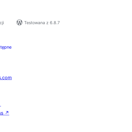
cji
Testowana z 6.8.7
tępne
s.com
↗
ss
↗