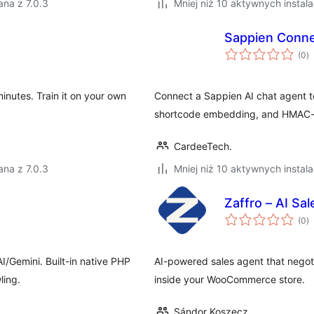
na z 7.0.3
Mniej niż 10 aktywnych instala
Sappien Conne
w
(0
)
o
nutes. Train it on your own
Connect a Sappien AI chat agent to
shortcode embedding, and HMAC-si
CardeeTech.
na z 7.0.3
Mniej niż 10 aktywnych instala
Zaffro – AI S
w
(0
)
o
/Gemini. Built-in native PHP
AI-powered sales agent that negot
ling.
inside your WooCommerce store.
Sándor Koszecz