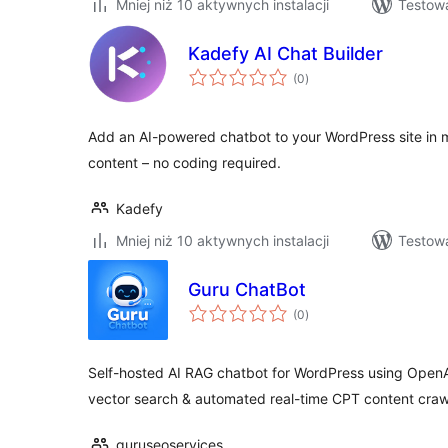
Mniej niż 10 aktywnych instalacji
Testowa
Kadefy AI Chat Builder
wszystkich
(0
)
ocen
Add an AI-powered chatbot to your WordPress site in mi
content – no coding required.
Kadefy
Mniej niż 10 aktywnych instalacji
Testowa
Guru ChatBot
wszystkich
(0
)
ocen
Self-hosted AI RAG chatbot for WordPress using OpenAI
vector search & automated real-time CPT content craw
guruseoservices