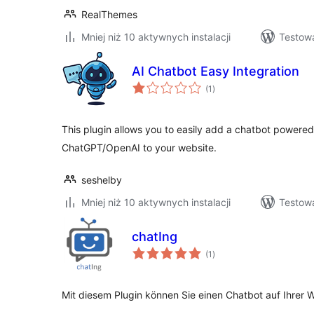
RealThemes
Mniej niż 10 aktywnych instalacji
Testowa
AI Chatbot Easy Integration
wszystkich
(1
)
ocen
This plugin allows you to easily add a chatbot powere
ChatGPT/OpenAI to your website.
seshelby
Mniej niż 10 aktywnych instalacji
Testow
chatIng
wszystkich
(1
)
ocen
Mit diesem Plugin können Sie einen Chatbot auf Ihrer 