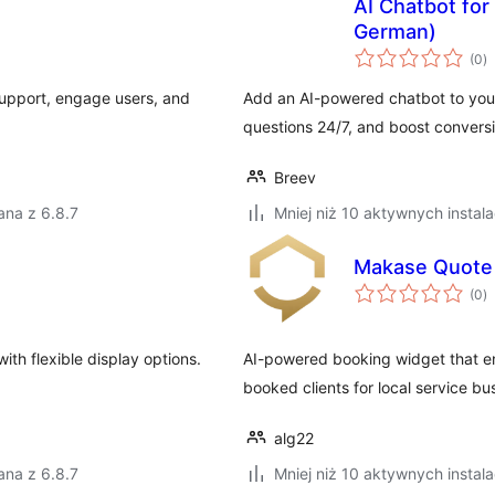
AI Chatbot for
German)
w
(0
)
o
support, engage users, and
Add an AI-powered chatbot to your
questions 24/7, and boost conversi
Breev
ana z 6.8.7
Mniej niż 10 aktywnych instala
Makase Quote
w
(0
)
o
th flexible display options.
AI-powered booking widget that eng
booked clients for local service bu
alg22
ana z 6.8.7
Mniej niż 10 aktywnych instala