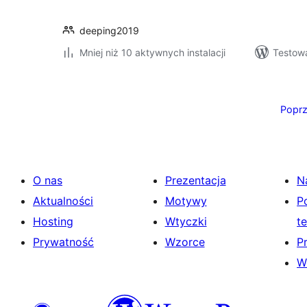
deeping2019
Mniej niż 10 aktywnych instalacji
Testow
Stronicowanie
wpisów
Poprz
O nas
Prezentacja
N
Aktualności
Motywy
P
Hosting
Wtyczki
t
Prywatność
Wzorce
P
W