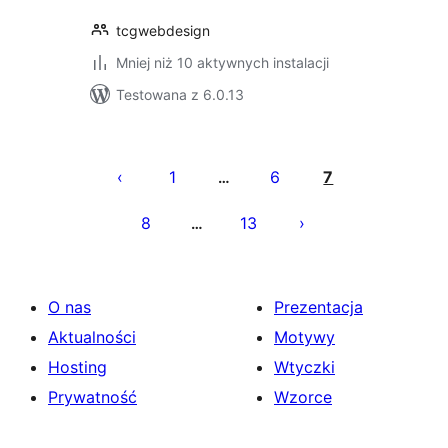
tcgwebdesign
Mniej niż 10 aktywnych instalacji
Testowana z 6.0.13
Stronicowanie
wpisów
1
6
7
…
8
13
…
O nas
Prezentacja
Aktualności
Motywy
Hosting
Wtyczki
Prywatność
Wzorce