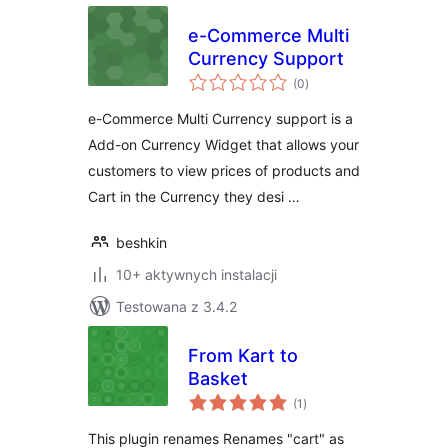
e-Commerce Multi
Currency Support
wszystkich
(0
)
ocen
e-Commerce Multi Currency support is a
Add-on Currency Widget that allows your
customers to view prices of products and
Cart in the Currency they desi …
beshkin
10+ aktywnych instalacji
Testowana z 3.4.2
From Kart to
Basket
wszystkich
(1
)
ocen
This plugin renames Renames "cart" as