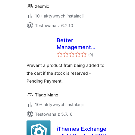
zeumic
10+ aktywnych instalacji
Testowana z 6.2.10
Better
Management
wszystkich
Reserved Stock –
(0
)
ocen
WooCommerce
Prevent a product from being added to
the cart if the stock is reserved –
Pending Payment.
Tiago Mano
10+ aktywnych instalacji
Testowana z 5.7.16
iThemes Exchange