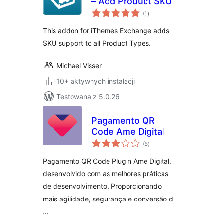
– Add Product SKU
wszystkich
(1
)
ocen
This addon for iThemes Exchange adds
SKU support to all Product Types.
Michael Visser
10+ aktywnych instalacji
Testowana z 5.0.26
Pagamento QR
Code Ame Digital
wszystkich
(5
)
ocen
Pagamento QR Code Plugin Ame Digital,
desenvolvido com as melhores práticas
de desenvolvimento. Proporcionando
mais agilidade, segurança e conversão d
…