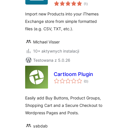
wszystkich
(1
)
ocen
Import new Products into your iThemes
Exchange store from simple formatted
files (e.g. CSV, TXT, etc.).
Michael Visser
10+ aktywnych instalacji
Testowana z 5.0.26
Cartloom Plugin
wszystkich
(0
)
ocen
Easily add Buy Buttons, Product Groups,
Shopping Cart and a Secure Checkout to
Wordpress Pages and Posts.
yabdab