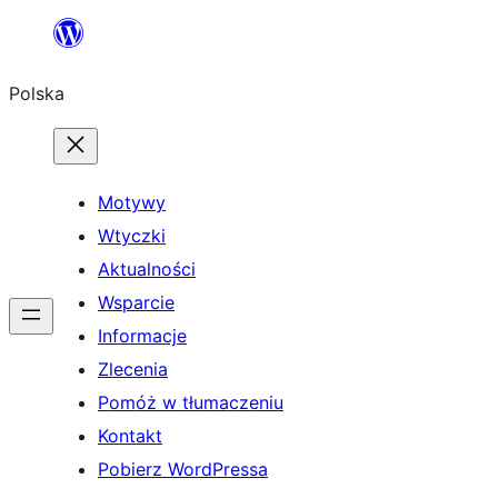
Przejdź
do
Polska
treści
Motywy
Wtyczki
Aktualności
Wsparcie
Informacje
Zlecenia
Pomóż w tłumaczeniu
Kontakt
Pobierz WordPressa