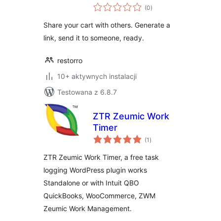
wszystkich
(0
)
ocen
Share your cart with others. Generate a
link, send it to someone, ready.
restorro
10+ aktywnych instalacji
Testowana z 6.8.7
ZTR Zeumic Work
Timer
wszystkich
(1
)
ocen
ZTR Zeumic Work Timer, a free task
logging WordPress plugin works
Standalone or with Intuit QBO
QuickBooks, WooCommerce, ZWM
Zeumic Work Management.