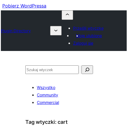
Pobierz WordPressa
Prześlij wtyczkę
Plugin Directory
Moje ulubione
Zaloguj się
Szukaj
Wszystko
Community
Commercial
Tag wtyczki:
cart