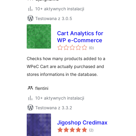
10+ aktywnych instalacji
Testowana z 3.0.5
Cart Analytics for
WP e-Commerce
wszystkich
(0
)
ocen
Checks how many products added to a
WPeC Cart are actually purchased and
stores informations in the database.
flentini
10+ aktywnych instalacji
Testowana z 3.3.2
Jigoshop Credimax
wszystkich
(2
)
ocen