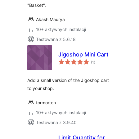
"Basket".
Akash Maurya
10+ aktywnych instalacji
Testowana z 5.6.18
Jigoshop Mini Cart
wszystkich
(1
)
ocen
Add a small version of the Jigoshop cart
to your shop.
tormorten
10+ aktywnych instalacji
Testowana z 3.9.40
Limit Quantity for