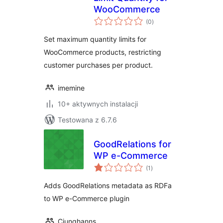
WooCommerce
wszystkich
(0
)
ocen
Set maximum quantity limits for
WooCommerce products, restricting
customer purchases per product.
imemine
10+ aktywnych instalacji
Testowana z 6.7.6
GoodRelations for
WP e-Commerce
wszystkich
(1
)
ocen
Adds GoodRelations metadata as RDFa
to WP e-Commerce plugin
Cjunghanns