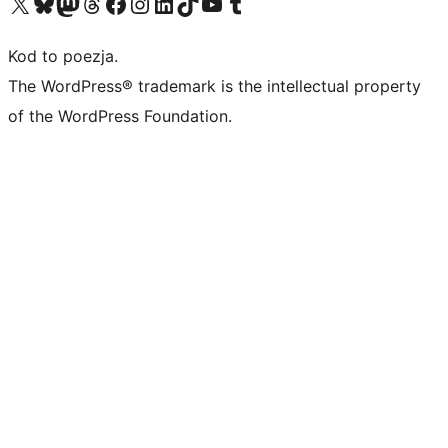
Odwiedź nasze konto X (dawniej Twitter)
Odwiedź nasze konto Bluesky
Odwiedź nasze konto na Mastodoncie
Odwiedź naszego Threadsa
Odwiedź naszego Facebooka
Odwiedź nasze konto na Instagramie
Odwiedź nasze konto na LinkedIn
Odwiedź naszego TikToka
Odwiedź nasz kanał YouTube
Odwiedź naszego Tumblra
Kod to poezja.
The WordPress® trademark is the intellectual property
of the WordPress Foundation.