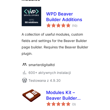
WPD Beaver
Builder Additions
wszystkich
(10
)
ocen
A collection of useful modules, custom
fields and settings for the Beaver Builder
page builder. Requires the Beaver Builder
plugin.
smarterdigitalltd
600+ aktywnych instalacji
Testowana z 4.9.30
Modules Kit –
Beaver Builder
wszystkich
Modules
(3
)
ocen