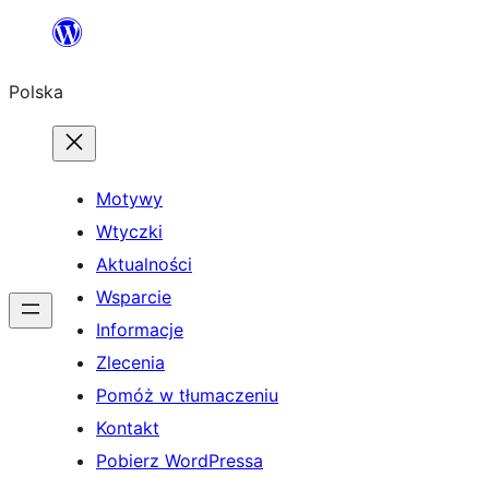
Przejdź
do
Polska
treści
Motywy
Wtyczki
Aktualności
Wsparcie
Informacje
Zlecenia
Pomóż w tłumaczeniu
Kontakt
Pobierz WordPressa