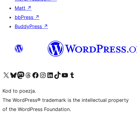
Matt
↗
bbPress
↗
BuddyPress
↗
Odwiedź nasze konto X (dawniej Twitter)
Odwiedź nasze konto Bluesky
Odwiedź nasze konto na Mastodoncie
Odwiedź naszego Threadsa
Odwiedź naszego Facebooka
Odwiedź nasze konto na Instagramie
Odwiedź nasze konto na LinkedIn
Odwiedź naszego TikToka
Odwiedź nasz kanał YouTube
Odwiedź naszego Tumblra
Kod to poezja.
The WordPress® trademark is the intellectual property
of the WordPress Foundation.