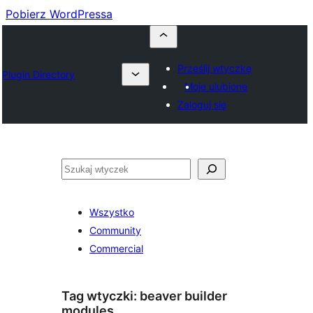
Pobierz WordPressa
Prześlij wtyczkę
Plugin Directory
Moje ulubione
Zaloguj się
Szukaj
Wszystko
Community
Commercial
Tag wtyczki:
beaver builder
modules