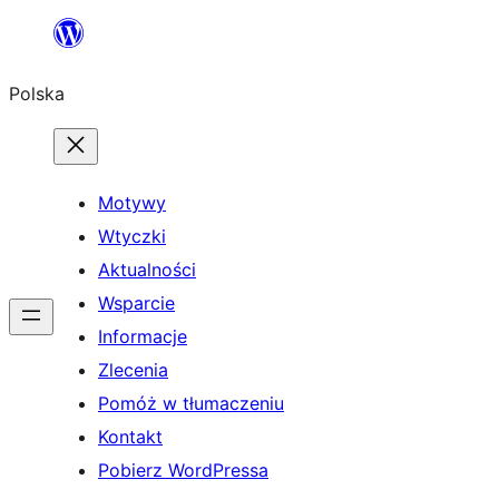
Przejdź
do
Polska
treści
Motywy
Wtyczki
Aktualności
Wsparcie
Informacje
Zlecenia
Pomóż w tłumaczeniu
Kontakt
Pobierz WordPressa