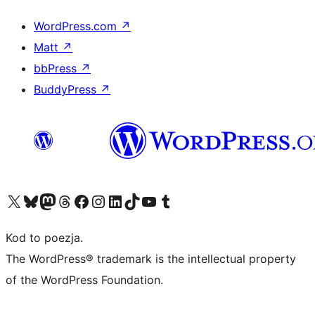
WordPress.com
↗
Matt
↗
bbPress
↗
BuddyPress
↗
Odwiedź nasze konto X (dawniej Twitter)
Odwiedź nasze konto Bluesky
Odwiedź nasze konto na Mastodoncie
Odwiedź naszego Threadsa
Odwiedź naszego Facebooka
Odwiedź nasze konto na Instagramie
Odwiedź nasze konto na LinkedIn
Odwiedź naszego TikToka
Odwiedź nasz kanał YouTube
Odwiedź naszego Tumblra
Kod to poezja.
The WordPress® trademark is the intellectual property
of the WordPress Foundation.