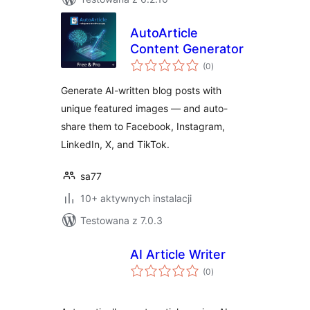
AutoArticle
Content Generator
wszystkich
(0
)
ocen
Generate AI-written blog posts with
unique featured images — and auto-
share them to Facebook, Instagram,
LinkedIn, X, and TikTok.
sa77
10+ aktywnych instalacji
Testowana z 7.0.3
AI Article Writer
wszystkich
(0
)
ocen