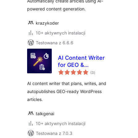
Automatically create articles using AI-
powered content generation.
krazykoder
10+ aktywnych instalacji
Testowana z 6.6.6
AI Content Writer
for GEO &
wszystkich
Autopublish by
(3
)
ocen
TalkGenAI
AI content writer that plans, writes, and
autopublishes GEO-ready WordPress
articles.
talkgenai
10+ aktywnych instalacji
Testowana z 7.0.3