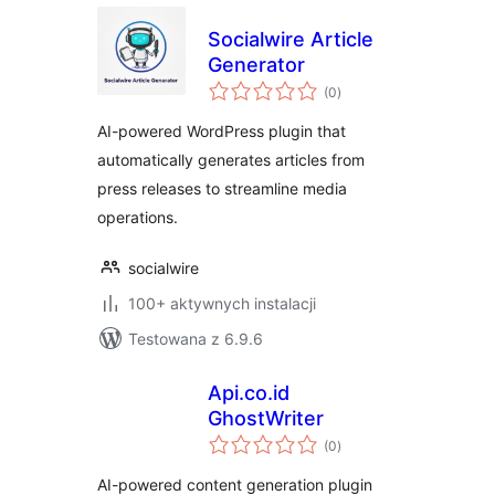
Socialwire Article
Generator
wszystkich
(0
)
ocen
AI-powered WordPress plugin that
automatically generates articles from
press releases to streamline media
operations.
socialwire
100+ aktywnych instalacji
Testowana z 6.9.6
Api.co.id
GhostWriter
wszystkich
(0
)
ocen
AI-powered content generation plugin