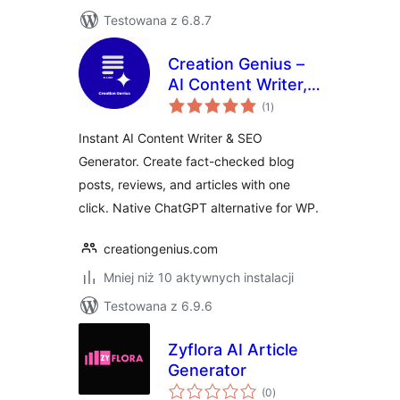
Testowana z 6.8.7
Creation Genius –
AI Content Writer,
wszystkich
SEO Blog
(1
)
ocen
Generator & Auto
Instant AI Content Writer & SEO
Post
Generator. Create fact-checked blog
posts, reviews, and articles with one
click. Native ChatGPT alternative for WP.
creationgenius.com
Mniej niż 10 aktywnych instalacji
Testowana z 6.9.6
Zyflora AI Article
Generator
wszystkich
(0
)
ocen