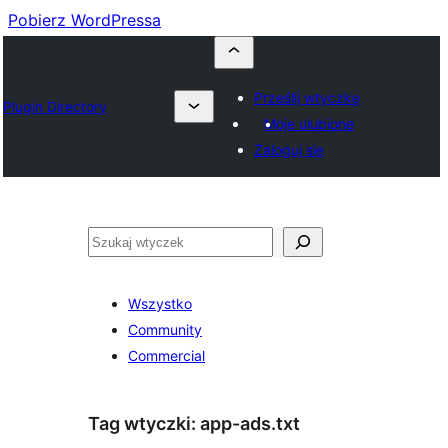
Pobierz WordPressa
Prześlij wtyczkę
Plugin Directory
Moje ulubione
Zaloguj się
Szukaj
Wszystko
Community
Commercial
Tag wtyczki:
app-ads.txt