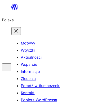
Przejdź
do
Polska
treści
Motywy
Wtyczki
Aktualności
Wsparcie
Informacje
Zlecenia
Pomóż w tłumaczeniu
Kontakt
Pobierz WordPressa