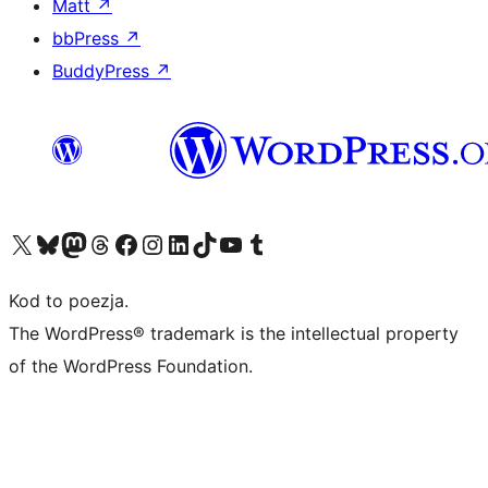
Matt
↗
bbPress
↗
BuddyPress
↗
Odwiedź nasze konto X (dawniej Twitter)
Odwiedź nasze konto Bluesky
Odwiedź nasze konto na Mastodoncie
Odwiedź naszego Threadsa
Odwiedź naszego Facebooka
Odwiedź nasze konto na Instagramie
Odwiedź nasze konto na LinkedIn
Odwiedź naszego TikToka
Odwiedź nasz kanał YouTube
Odwiedź naszego Tumblra
Kod to poezja.
The WordPress® trademark is the intellectual property
of the WordPress Foundation.