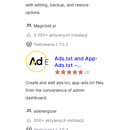
with editing, backup, and restore
options.
Magicbid.ai
3 000+ aktywnych instalacji
Testowana z 7.0.3
Ads.txt and App-
Ads.txt –
wszystkich
AdEnergizer
(3
)
ocen
Create and edit ads.txt, app-ads.txt files
from the convenience of admin
dashboard.
adenergizer
300+ aktywnych instalacji
Testowana z 7.0.3