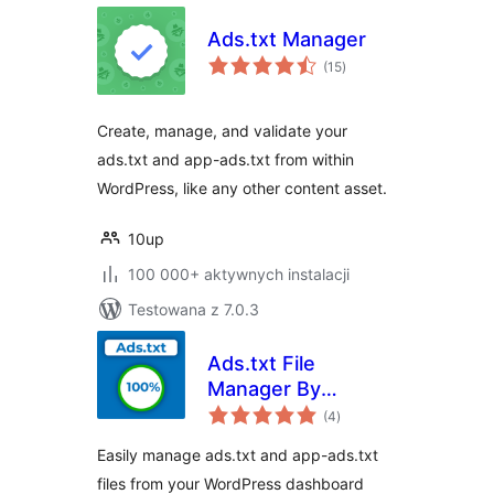
Ads.txt Manager
wszystkich
(15
)
ocen
Create, manage, and validate your
ads.txt and app-ads.txt from within
WordPress, like any other content asset.
10up
100 000+ aktywnych instalacji
Testowana z 7.0.3
Ads.txt File
Manager By
wszystkich
Magicbid
(4
)
ocen
Easily manage ads.txt and app-ads.txt
files from your WordPress dashboard