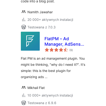
code into a blog post.
Namith Jawahar
20 000+ aktywnych instalacji
Testowana z 7.0.3
FlatPM – Ad
Manager, AdSense
wszystkich
and Custom Code
(9
)
ocen
Flat PM is an ad management plugin. You
might be thinking, "why do I need it?". It's
simple: this is the best plugin for
organizing ads …
Mikhail Flat
10 000+ aktywnych instalacji
Testowana z 6.9.6