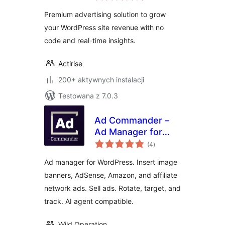
Premium advertising solution to grow
your WordPress site revenue with no
code and real-time insights.
Actirise
200+ aktywnych instalacji
Testowana z 7.0.3
Ad Commander –
Ad Manager for
wszystkich
Banners, AdSense,
(4
)
ocen
Ad Networks
Ad manager for WordPress. Insert image
banners, AdSense, Amazon, and affiliate
network ads. Sell ads. Rotate, target, and
track. AI agent compatible.
Wild Operation