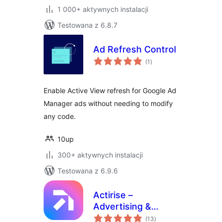
1 000+ aktywnych instalacji
Testowana z 6.8.7
Ad Refresh Control
wszystkich
(1
)
ocen
Enable Active View refresh for Google Ad
Manager ads without needing to modify
any code.
10up
300+ aktywnych instalacji
Testowana z 6.9.6
Actirise –
Advertising &
wszystkich
Monetization
(13
)
ocen