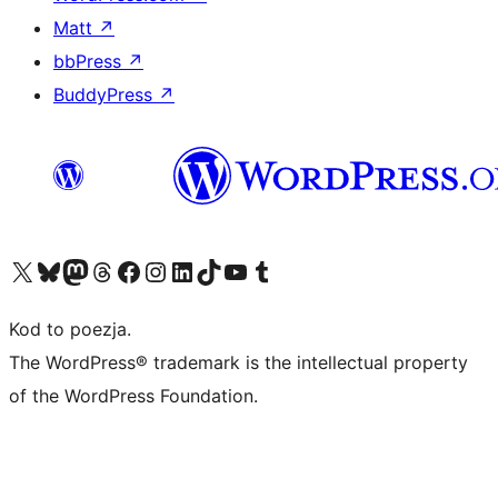
Matt
↗
bbPress
↗
BuddyPress
↗
Odwiedź nasze konto X (dawniej Twitter)
Odwiedź nasze konto Bluesky
Odwiedź nasze konto na Mastodoncie
Odwiedź naszego Threadsa
Odwiedź naszego Facebooka
Odwiedź nasze konto na Instagramie
Odwiedź nasze konto na LinkedIn
Odwiedź naszego TikToka
Odwiedź nasz kanał YouTube
Odwiedź naszego Tumblra
Kod to poezja.
The WordPress® trademark is the intellectual property
of the WordPress Foundation.