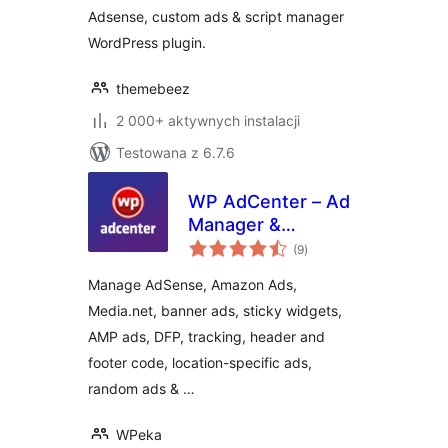
Adsense, custom ads & script manager
WordPress plugin.
themebeez
2 000+ aktywnych instalacji
Testowana z 6.7.6
WP AdCenter – Ad
Manager &
wszystkich
Adsense Ads
(9
)
ocen
Manage AdSense, Amazon Ads,
Media.net, banner ads, sticky widgets,
AMP ads, DFP, tracking, header and
footer code, location-specific ads,
random ads & …
WPeka