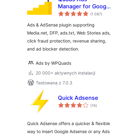
Manager for Google
wszystkich
AdSense
(1 087
)
ocen
Ads & AdSense plugin supporting
Media.net, DFP, ads.txt, Web Stories ads,
click fraud protection, revenue sharing,
and ad blocker detection.
Ads by WPQuads
20 000+ aktywnych instalacji
Testowana z 7.0.3
Quick Adsense
wszystkich
(74
)
ocen
Quick Adsense offers a quicker & flexible
way to insert Google Adsense or any Ads