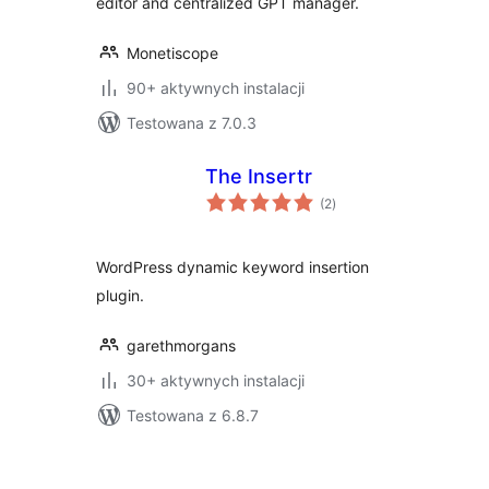
editor and centralized GPT manager.
Monetiscope
90+ aktywnych instalacji
Testowana z 7.0.3
The Insertr
wszystkich
(2
)
ocen
WordPress dynamic keyword insertion
plugin.
garethmorgans
30+ aktywnych instalacji
Testowana z 6.8.7
Stronicowanie