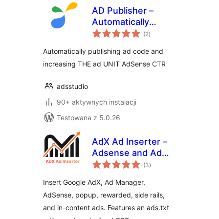
AD Publisher –
Automatically
wszystkich
insert post ads
(2
)
ocen
Automatically publishing ad code and
increasing THE ad UNIT AdSense CTR
adsstudio
90+ aktywnych instalacji
Testowana z 5.0.26
AdX Ad Inserter –
Adsense and Ad
wszystkich
Manager Ads
(3
)
ocen
Insert Google AdX, Ad Manager,
AdSense, popup, rewarded, side rails,
and in-content ads. Features an ads.txt