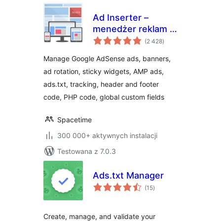
Ad Inserter –
menedżer reklam i
wszystkich
reklamy AdSense
(2 428
)
ocen
Manage Google AdSense ads, banners,
ad rotation, sticky widgets, AMP ads,
ads.txt, tracking, header and footer
code, PHP code, global custom fields
Spacetime
300 000+ aktywnych instalacji
Testowana z 7.0.3
Ads.txt Manager
wszystkich
(15
)
ocen
Create, manage, and validate your