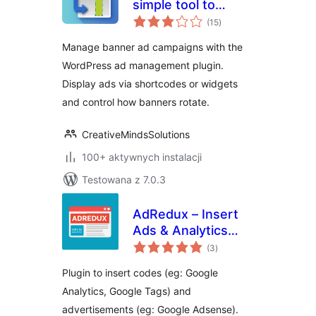
simple tool to
wszystkich
control and
(15
)
ocen
optimize your site's
Manage banner ad campaigns with the
banners
WordPress ad management plugin.
Display ads via shortcodes or widgets
and control how banners rotate.
CreativeMindsSolutions
100+ aktywnych instalacji
Testowana z 7.0.3
AdRedux – Insert
Ads & Analytics
wszystkich
Codes
(3
)
ocen
Plugin to insert codes (eg: Google
Analytics, Google Tags) and
advertisements (eg: Google Adsense).