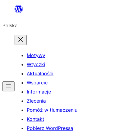
Przejdź
do
Polska
treści
Motywy
Wtyczki
Aktualności
Wsparcie
Informacje
Zlecenia
Pomóż w tłumaczeniu
Kontakt
Pobierz WordPressa