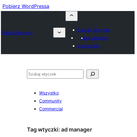
Pobierz WordPressa
Prześlij wtyczkę
Plugin Directory
Moje ulubione
Zaloguj się
Szukaj
Wszystko
Community
Commercial
Tag wtyczki:
ad manager