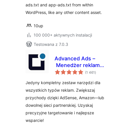
ads.txt and app-ads.txt from within
WordPress, like any other content asset.
10up
100 000+ aktywnych instalacji
Testowana z 7.0.3
Advanced Ads –
Menedżer reklam
wszystkich
& AdSense
(1 461
)
ocen
Jedyny kompletny zestaw narzędzi dla
wszystkich typów reklam. Zwiększaj
przychody dzięki AdSense, Amazon—lub
dowolnej sieci partnerskiej. Uzyskaj
precyzyjne targetowanie i najlepsze
wsparcie!