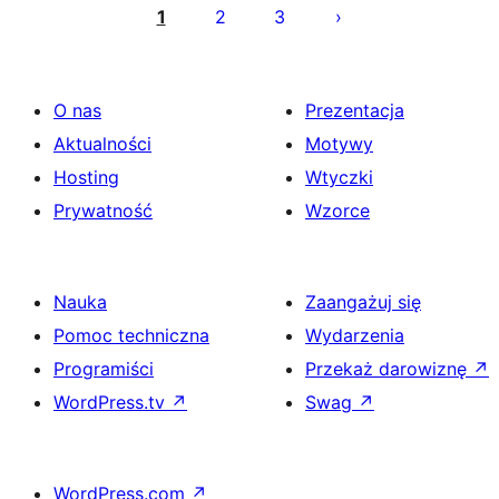
wpisów
1
2
3
O nas
Prezentacja
Aktualności
Motywy
Hosting
Wtyczki
Prywatność
Wzorce
Nauka
Zaangażuj się
Pomoc techniczna
Wydarzenia
Programiści
Przekaż darowiznę
↗
WordPress.tv
↗
Swag
↗
WordPress.com
↗