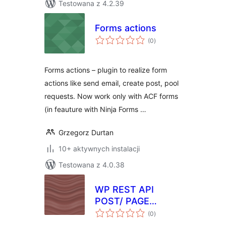
Testowana z 4.2.39
Forms actions
wszystkich
(0
)
ocen
Forms actions – plugin to realize form
actions like send email, create post, pool
requests. Now work only with ACF forms
(in feauture with Ninja Forms …
Grzegorz Durtan
10+ aktywnych instalacji
Testowana z 4.0.38
WP REST API
POST/ PAGE
wszystkich
CUSTOM FIELDS
(0
)
ocen