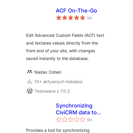
ACF On-The-Go
wszystkich
(4
)
ocen
Edit Advanced Custom Fields (ACF) text
and textarea values directly from the
front end of your site, with changes
saved instantly to the database.
Nadav Cohen
10+ aktywnych instalacji
Testowana z 7.0.3
Synchronizing
CiviCRM data to
wszystkich
Custom Posts
(0
)
ocen
Provides a tool for synchronizing