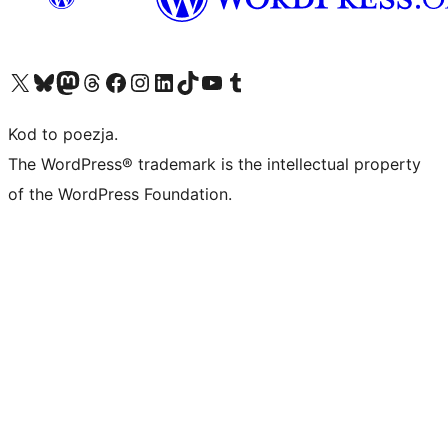
Odwiedź nasze konto X (dawniej Twitter)
Odwiedź nasze konto Bluesky
Odwiedź nasze konto na Mastodoncie
Odwiedź naszego Threadsa
Odwiedź naszego Facebooka
Odwiedź nasze konto na Instagramie
Odwiedź nasze konto na LinkedIn
Odwiedź naszego TikToka
Odwiedź nasz kanał YouTube
Odwiedź naszego Tumblra
Kod to poezja.
The WordPress® trademark is the intellectual property
of the WordPress Foundation.