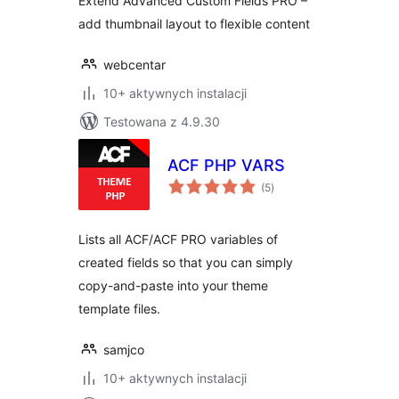
Extend Advanced Custom Fields PRO –
add thumbnail layout to flexible content
webcentar
10+ aktywnych instalacji
Testowana z 4.9.30
ACF PHP VARS
wszystkich
(5
)
ocen
Lists all ACF/ACF PRO variables of
created fields so that you can simply
copy-and-paste into your theme
template files.
samjco
10+ aktywnych instalacji