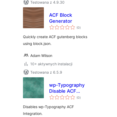
Testowana z 4.9.30
ACF Block
Generator
wszystkich
(0
)
ocen
Quickly create ACF gutenberg blocks
using block.json.
Adam Wilson
10+ aktywnych instalacji
Testowana z 6.5.9
wp-Typography
Disable ACF
wszystkich
Integration
(0
)
ocen
Disables wp-Typography ACF
Integration.