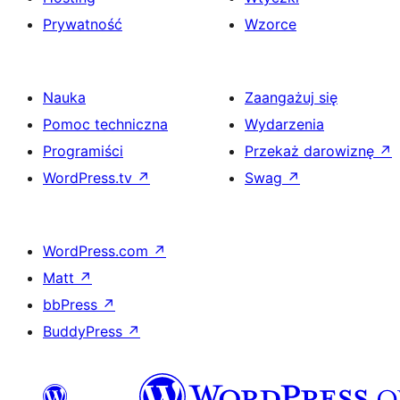
Prywatność
Wzorce
Nauka
Zaangażuj się
Pomoc techniczna
Wydarzenia
Programiści
Przekaż darowiznę
↗
WordPress.tv
↗
Swag
↗
WordPress.com
↗
Matt
↗
bbPress
↗
BuddyPress
↗