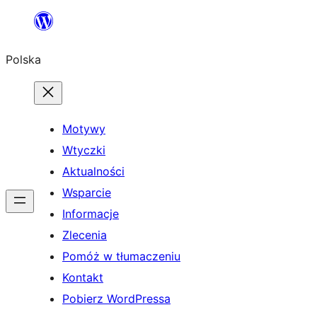
Przejdź
do
Polska
treści
Motywy
Wtyczki
Aktualności
Wsparcie
Informacje
Zlecenia
Pomóż w tłumaczeniu
Kontakt
Pobierz WordPressa