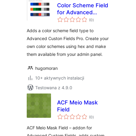
Color Scheme Field
for Advanced
wszystkich
Custom Fields PRO
(0
)
ocen
Adds a color scheme field type to
Advanced Custon Fields Pro. Create your
own color schemes using hex and make
them available from your admin panel.
hugomoran
10+ aktywnych instalacji
Testowana z 4.9.0
ACF Meio Mask
Field
wszystkich
(0
)
ocen
ACF Meio Mask Field – addon for
Advanced Custom Fields, adds custom