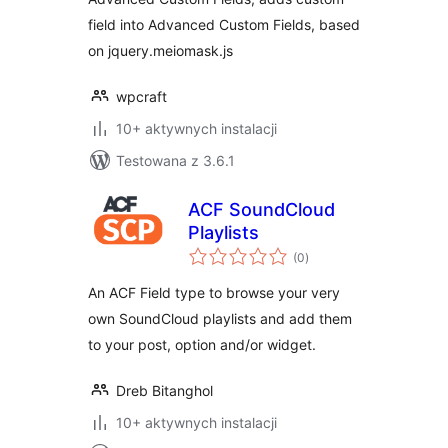
field into Advanced Custom Fields, based
on jquery.meiomask.js
wpcraft
10+ aktywnych instalacji
Testowana z 3.6.1
ACF SoundCloud
Playlists
wszystkich
(0
)
ocen
An ACF Field type to browse your very
own SoundCloud playlists and add them
to your post, option and/or widget.
Dreb Bitanghol
10+ aktywnych instalacji