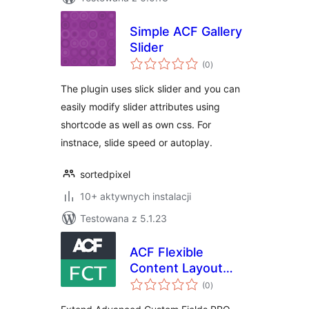
Simple ACF Gallery
Slider
wszystkich
(0
)
ocen
The plugin uses slick slider and you can
easily modify slider attributes using
shortcode as well as own css. For
instnace, slide speed or autoplay.
sortedpixel
10+ aktywnych instalacji
Testowana z 5.1.23
ACF Flexible
Content Layout
wszystkich
Thumbnail
(0
)
ocen