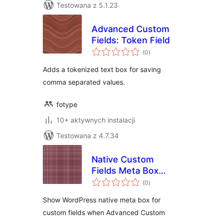
Testowana z 5.1.23
Advanced Custom
Fields: Token Field
wszystkich
(0
)
ocen
Adds a tokenized text box for saving
comma separated values.
fotype
10+ aktywnych instalacji
Testowana z 4.7.34
Native Custom
Fields Meta Box
wszystkich
and ACF
(0
)
ocen
Show WordPress native meta box for
custom fields when Advanced Custom