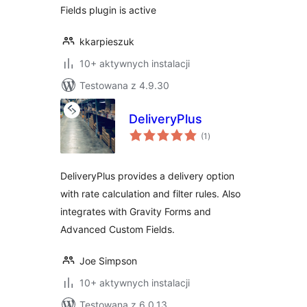
Fields plugin is active
kkarpieszuk
10+ aktywnych instalacji
Testowana z 4.9.30
DeliveryPlus
wszystkich
(1
)
ocen
DeliveryPlus provides a delivery option
with rate calculation and filter rules. Also
integrates with Gravity Forms and
Advanced Custom Fields.
Joe Simpson
10+ aktywnych instalacji
Testowana z 6.0.13