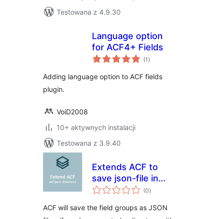
Testowana z 4.9.30
Language option
for ACF4+ Fields
wszystkich
(1
)
ocen
Adding language option to ACF fields
plugin.
VoiD2008
10+ aktywnych instalacji
Testowana z 3.9.40
Extends ACF to
save json-file in
wszystkich
plugin directory
(0
)
ocen
ACF will save the field groups as JSON