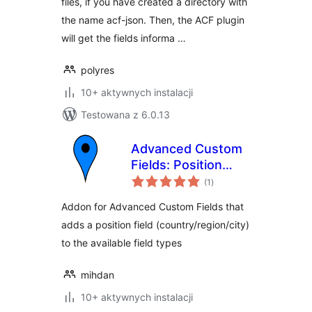
files, if you have created a directory with
the name acf-json. Then, the ACF plugin
will get the fields informa …
polyres
10+ aktywnych instalacji
Testowana z 6.0.13
Advanced Custom
Fields: Position
wszystkich
Field
(1
)
ocen
Addon for Advanced Custom Fields that
adds a position field (country/region/city)
to the available field types
mihdan
10+ aktywnych instalacji