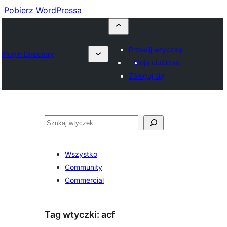
Pobierz WordPressa
Prześlij wtyczkę
Plugin Directory
Moje ulubione
Zaloguj się
Szukaj
Wszystko
Community
Commercial
Tag wtyczki:
acf