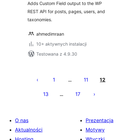
Adds Custom Field output to the WP
REST API for posts, pages, users, and
taxonomies.
ahmedimraan
10+ aktywnych instalacji
Testowana z 4.9.30
Stronicowanie
wpisów
1
11
12
…
13
17
…
O nas
Prezentacja
Aktualności
Motywy
Hosting
Wtyczki