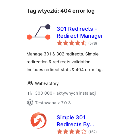
Tag wtyczki:
404 error log
301 Redirects –
Redirect Manager
wszystkich
(578
)
ocen
Manage 301 & 302 redirects. Simple
redirection & redirects validation.
Includes redirect stats & 404 error log.
WebFactory
300 000+ aktywnych instalacji
Testowana z 7.0.3
Simple 301
Redirects By
wszystkich
BetterLinks – Easy
(162
)
ocen