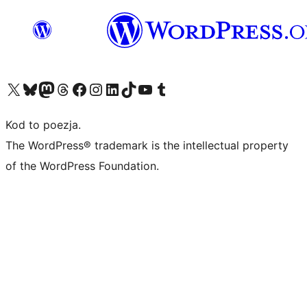
Odwiedź nasze konto X (dawniej Twitter)
Odwiedź nasze konto Bluesky
Odwiedź nasze konto na Mastodoncie
Odwiedź naszego Threadsa
Odwiedź naszego Facebooka
Odwiedź nasze konto na Instagramie
Odwiedź nasze konto na LinkedIn
Odwiedź naszego TikToka
Odwiedź nasz kanał YouTube
Odwiedź naszego Tumblra
Kod to poezja.
The WordPress® trademark is the intellectual property
of the WordPress Foundation.