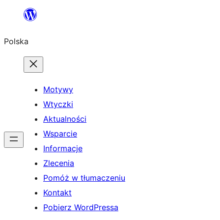
Przejdź
do
Polska
treści
Motywy
Wtyczki
Aktualności
Wsparcie
Informacje
Zlecenia
Pomóż w tłumaczeniu
Kontakt
Pobierz WordPressa