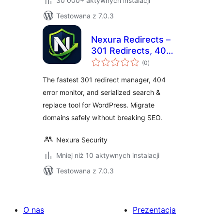
30 000+ aktywnych instalacji
Testowana z 7.0.3
Nexura Redirects –
301 Redirects, 404
wszystkich
Monitor & DB
(0
)
ocen
Migration
The fastest 301 redirect manager, 404
error monitor, and serialized search &
replace tool for WordPress. Migrate
domains safely without breaking SEO.
Nexura Security
Mniej niż 10 aktywnych instalacji
Testowana z 7.0.3
O nas
Prezentacja