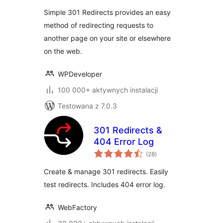
WordPress
Simple 301 Redirects provides an easy
Redirect Manager
method of redirecting requests to
for Redirects, 404
another page on your site or elsewhere
Error Log & More
on the web.
WPDeveloper
100 000+ aktywnych instalacji
Testowana z 7.0.3
301 Redirects &
404 Error Log
wszystkich
(28
)
ocen
Create & manage 301 redirects. Easily
test redirects. Includes 404 error log.
WebFactory