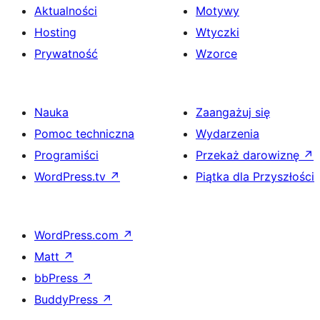
Aktualności
Motywy
Hosting
Wtyczki
Prywatność
Wzorce
Nauka
Zaangażuj się
Pomoc techniczna
Wydarzenia
Programiści
Przekaż darowiznę
↗
WordPress.tv
↗
Piątka dla Przyszłości
WordPress.com
↗
Matt
↗
bbPress
↗
BuddyPress
↗