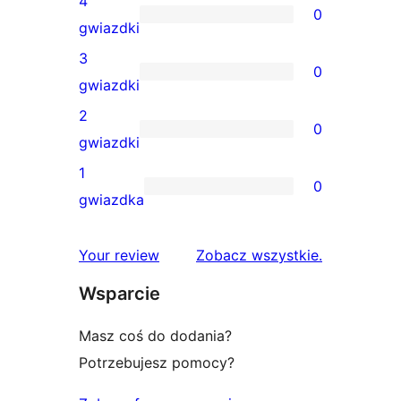
4
0
5-
0
gwiazdki
gwiazdkowa
recenzji
3
0
4-
0
gwiazdki
gwiazdkowych
recenzji
2
0
3-
0
gwiazdki
gwiazdkowych
recenzji
1
0
2-
0
gwiazdka
gwiazdkowych
recenzji
1-
recenzje
Your review
Zobacz wszystkie
.
gwiazdkowych
Wsparcie
Masz coś do dodania?
Potrzebujesz pomocy?