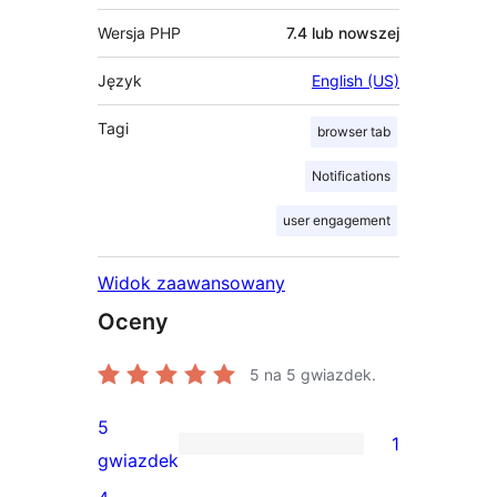
Wersja PHP
7.4 lub nowszej
Język
English (US)
Tagi
browser tab
Notifications
user engagement
Widok zaawansowany
Oceny
5
na 5 gwiazdek.
5
1
1
gwiazdek
recenzja