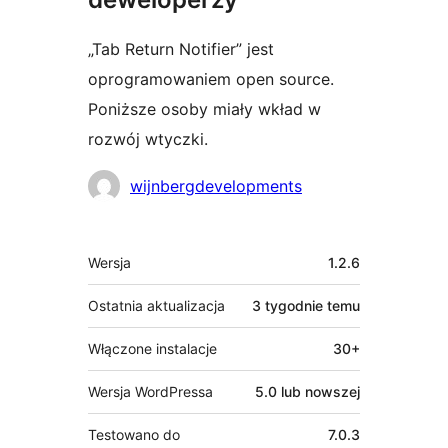
„Tab Return Notifier” jest
oprogramowaniem open source.
Poniższe osoby miały wkład w
rozwój wtyczki.
Zaangażowani
wijnbergdevelopments
Meta
Wersja
1.2.6
Ostatnia aktualizacja
3 tygodnie
temu
Włączone instalacje
30+
Wersja WordPressa
5.0 lub nowszej
Testowano do
7.0.3