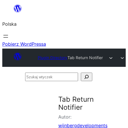
Przejdź
do
Polska
treści
Pobierz WordPressa
Plugin Directory
Tab Return Notifier
Szukaj
wtyczek
Tab Return
Notifier
Autor:
wijnbergdevelopments