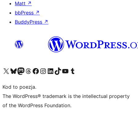
Matt
↗
bbPress
↗
BuddyPress
↗
Odwiedź nasze konto X (dawniej Twitter)
Odwiedź nasze konto Bluesky
Odwiedź nasze konto na Mastodoncie
Odwiedź naszego Threadsa
Odwiedź naszego Facebooka
Odwiedź nasze konto na Instagramie
Odwiedź nasze konto na LinkedIn
Odwiedź naszego TikToka
Odwiedź nasz kanał YouTube
Odwiedź naszego Tumblra
Kod to poezja.
The WordPress® trademark is the intellectual property
of the WordPress Foundation.