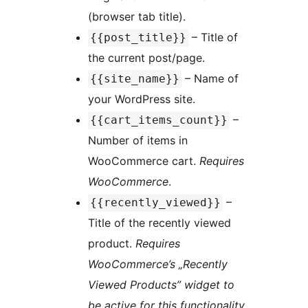
(browser tab title).
– Title of
{{post_title}}
the current post/page.
– Name of
{{site_name}}
your WordPress site.
–
{{cart_items_count}}
Number of items in
WooCommerce cart.
Requires
WooCommerce
.
–
{{recently_viewed}}
Title of the recently viewed
product.
Requires
WooCommerce’s „Recently
Viewed Products” widget to
be active for this functionality.