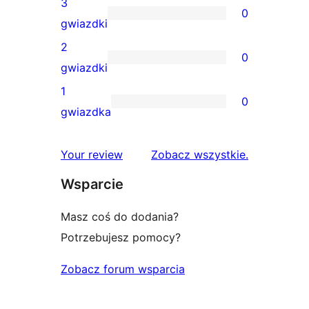
3
0
4-
0
gwiazdki
gwiazdkowych
recenzji
2
0
3-
0
gwiazdki
gwiazdkowych
recenzji
1
0
2-
0
gwiazdka
gwiazdkowych
recenzji
1-
recenzje
Your review
Zobacz wszystkie
.
gwiazdkowych
Wsparcie
Masz coś do dodania?
Potrzebujesz pomocy?
Zobacz forum wsparcia