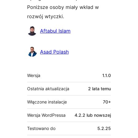
Poniższe osoby miały wkład w
rozwój wtyczki.
Zaangażowani
Aftabul Islam
Asad Polash
Meta
Wersja
1.1.0
Ostatnia aktualizacja
2 lata
temu
Włączone instalacje
70+
Wersja WordPressa
4.2.2 lub nowszej
Testowano do
5.2.25