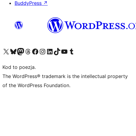
BuddyPress
↗
Odwiedź nasze konto X (dawniej Twitter)
Odwiedź nasze konto Bluesky
Odwiedź nasze konto na Mastodoncie
Odwiedź naszego Threadsa
Odwiedź naszego Facebooka
Odwiedź nasze konto na Instagramie
Odwiedź nasze konto na LinkedIn
Odwiedź naszego TikToka
Odwiedź nasz kanał YouTube
Odwiedź naszego Tumblra
Kod to poezja.
The WordPress® trademark is the intellectual property
of the WordPress Foundation.