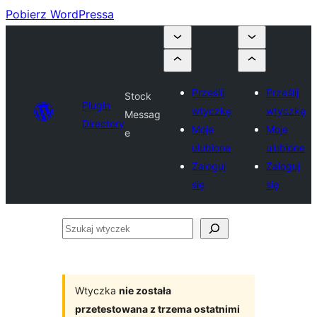
Pobierz WordPressa
Prześlij
Prześlij
Stock
Plugin
wtyczkę
wtyczkę
Messag
Directory
Moje
Moje
e
ulubione
ulubione
Zaloguj
Zaloguj
się
się
Szukaj
wtyczek
Wtyczka
nie została
przetestowana z trzema ostatnimi