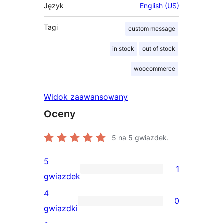
Język
English (US)
Tagi
custom message
in stock
out of stock
woocommerce
Widok zaawansowany
Oceny
5
na 5 gwiazdek.
5
1
1
gwiazdek
recenzja
4
0
5-
0
gwiazdki
gwiazdkowa
recenzji