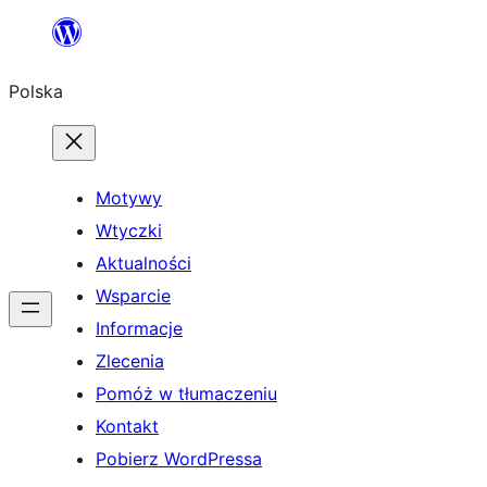
Przejdź
do
Polska
treści
Motywy
Wtyczki
Aktualności
Wsparcie
Informacje
Zlecenia
Pomóż w tłumaczeniu
Kontakt
Pobierz WordPressa