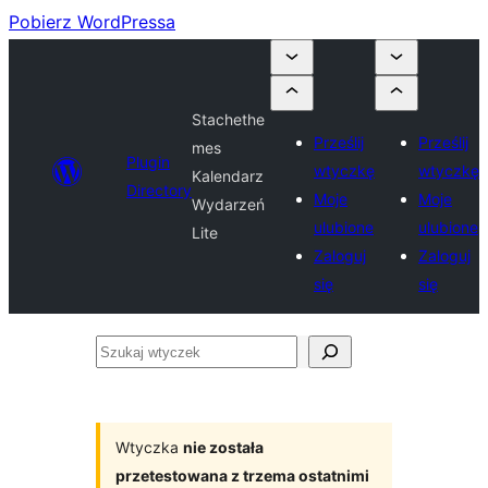
Pobierz WordPressa
Stachethe
Prześlij
Prześlij
mes
Plugin
wtyczkę
wtyczkę
Kalendarz
Directory
Moje
Moje
Wydarzeń
ulubione
ulubione
Lite
Zaloguj
Zaloguj
się
się
Szukaj
wtyczek
Wtyczka
nie została
przetestowana z trzema ostatnimi