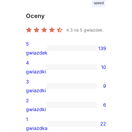
speed
Oceny
4.3
na 5 gwiazdek.
5
139
139
gwiazdek
recenzji
4
10
5-
10
gwiazdki
gwiazdkowych
recenzji
3
9
4-
9
gwiazdki
gwiazdkowych
recenzji
2
6
3-
6
gwiazdki
gwiazdkowych
recenzji
1
22
2-
22
gwiazdka