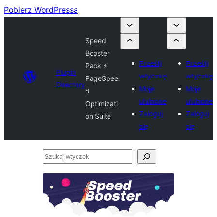
Pobierz WordPressa
Speed
Booster
Prześlij
Prześlij
Pack ⚡
Plugin
wtyczkę
wtyczkę
PageSpee
Directory
Moje
Moje
d
ulubione
ulubione
Optimizati
Zaloguj
Zaloguj
on Suite
się
się
Szukaj
wtyczek