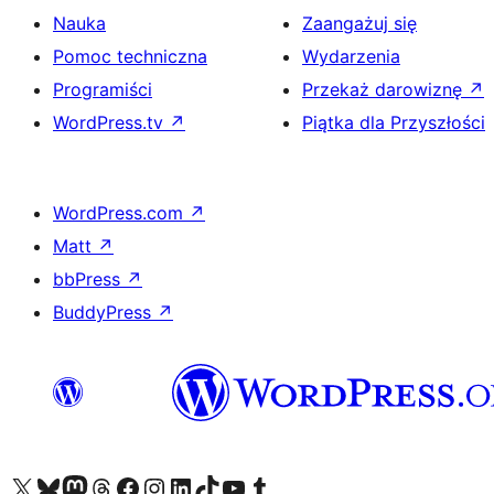
Nauka
Zaangażuj się
Pomoc techniczna
Wydarzenia
Programiści
Przekaż darowiznę
↗
WordPress.tv
↗
Piątka dla Przyszłości
WordPress.com
↗
Matt
↗
bbPress
↗
BuddyPress
↗
Odwiedź nasze konto X (dawniej Twitter)
Odwiedź nasze konto Bluesky
Odwiedź nasze konto na Mastodoncie
Odwiedź naszego Threadsa
Odwiedź naszego Facebooka
Odwiedź nasze konto na Instagramie
Odwiedź nasze konto na LinkedIn
Odwiedź naszego TikToka
Odwiedź nasz kanał YouTube
Odwiedź naszego Tumblra