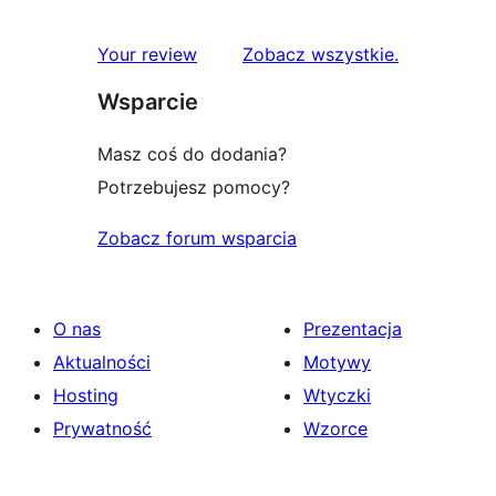
gwiazdkowych
recenzje
1-
recenzje
Your review
Zobacz wszystkie
.
gwiazdkowe
Wsparcie
Masz coś do dodania?
Potrzebujesz pomocy?
Zobacz forum wsparcia
O nas
Prezentacja
Aktualności
Motywy
Hosting
Wtyczki
Prywatność
Wzorce