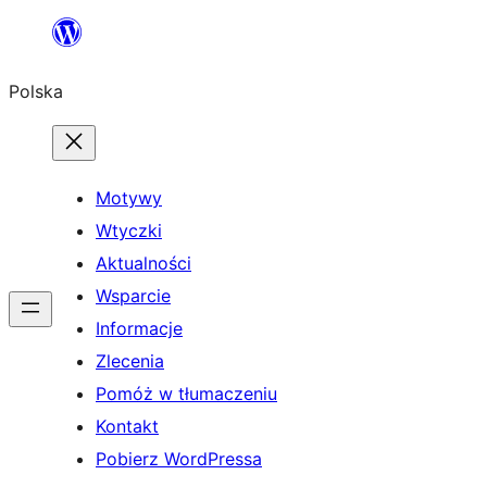
Przejdź
do
Polska
treści
Motywy
Wtyczki
Aktualności
Wsparcie
Informacje
Zlecenia
Pomóż w tłumaczeniu
Kontakt
Pobierz WordPressa