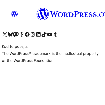
Odwiedź nasze konto X (dawniej Twitter)
Odwiedź nasze konto Bluesky
Odwiedź nasze konto na Mastodoncie
Odwiedź naszego Threadsa
Odwiedź naszego Facebooka
Odwiedź nasze konto na Instagramie
Odwiedź nasze konto na LinkedIn
Odwiedź naszego TikToka
Odwiedź nasz kanał YouTube
Odwiedź naszego Tumblra
Kod to poezja.
The WordPress® trademark is the intellectual property
of the WordPress Foundation.