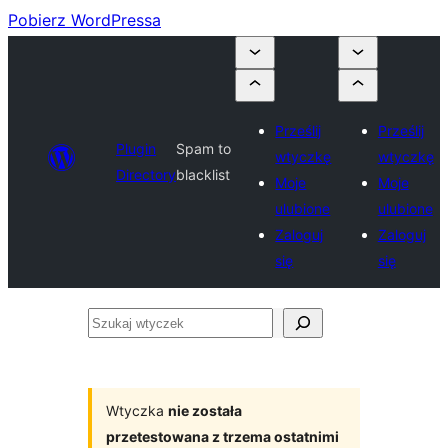
Pobierz WordPressa
Prześlij
Prześlij
Plugin
Spam to
wtyczkę
wtyczkę
Directory
blacklist
Moje
Moje
ulubione
ulubione
Zaloguj
Zaloguj
się
się
Szukaj
wtyczek
Wtyczka
nie została
przetestowana z trzema ostatnimi