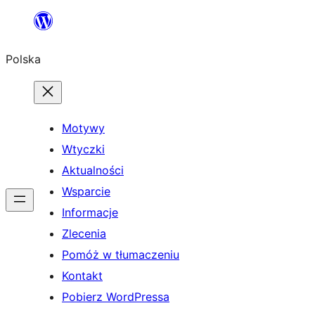
Przejdź
do
Polska
treści
Motywy
Wtyczki
Aktualności
Wsparcie
Informacje
Zlecenia
Pomóż w tłumaczeniu
Kontakt
Pobierz WordPressa