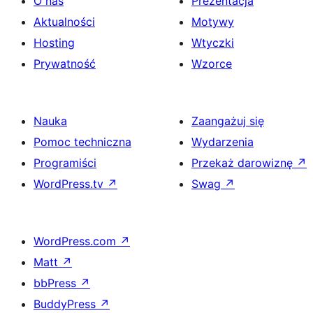
O nas
Prezentacja
Aktualności
Motywy
Hosting
Wtyczki
Prywatność
Wzorce
Nauka
Zaangażuj się
Pomoc techniczna
Wydarzenia
Programiści
Przekaż darowiznę
↗
WordPress.tv
↗
Swag
↗
WordPress.com
↗
Matt
↗
bbPress
↗
BuddyPress
↗