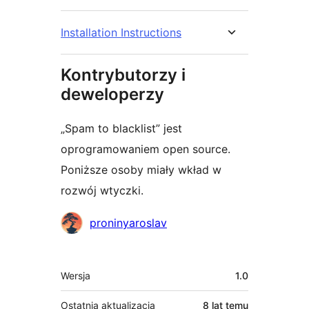
Installation Instructions
Kontrybutorzy i
deweloperzy
„Spam to blacklist” jest
oprogramowaniem open source.
Poniższe osoby miały wkład w
rozwój wtyczki.
Zaangażowani
proninyaroslav
Meta
Wersja
1.0
Ostatnia aktualizacja
8 lat
temu