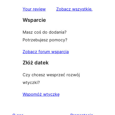
recenzje
Your review
Zobacz wszystkie
.
Wsparcie
Masz coś do dodania?
Potrzebujesz pomocy?
Zobacz forum wsparcia
Złóż datek
Czy chcesz wesprzeć rozwój
wtyczki?
Wspomóż wtyczkę