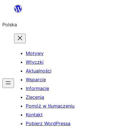
Przejdź
do
Polska
treści
Motywy
Wtyczki
Aktualności
Wsparcie
Informacje
Zlecenia
Pomóż w tłumaczeniu
Kontakt
Pobierz WordPressa