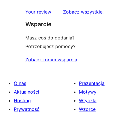
recenzje
Your review
Zobacz wszystkie
.
Wsparcie
Masz coś do dodania?
Potrzebujesz pomocy?
Zobacz forum wsparcia
O nas
Prezentacja
Aktualności
Motywy
Hosting
Wtyczki
Prywatność
Wzorce