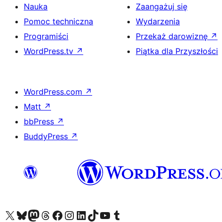
Nauka
Zaangażuj się
Pomoc techniczna
Wydarzenia
Programiści
Przekaż darowiznę
↗
WordPress.tv
↗
Piątka dla Przyszłości
WordPress.com
↗
Matt
↗
bbPress
↗
BuddyPress
↗
Odwiedź nasze konto X (dawniej Twitter)
Odwiedź nasze konto Bluesky
Odwiedź nasze konto na Mastodoncie
Odwiedź naszego Threadsa
Odwiedź naszego Facebooka
Odwiedź nasze konto na Instagramie
Odwiedź nasze konto na LinkedIn
Odwiedź naszego TikToka
Odwiedź nasz kanał YouTube
Odwiedź naszego Tumblra