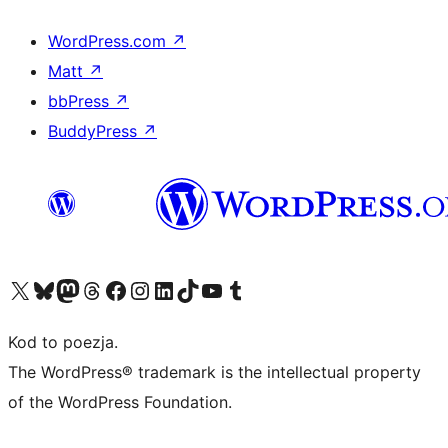
WordPress.com
↗
Matt
↗
bbPress
↗
BuddyPress
↗
Odwiedź nasze konto X (dawniej Twitter)
Odwiedź nasze konto Bluesky
Odwiedź nasze konto na Mastodoncie
Odwiedź naszego Threadsa
Odwiedź naszego Facebooka
Odwiedź nasze konto na Instagramie
Odwiedź nasze konto na LinkedIn
Odwiedź naszego TikToka
Odwiedź nasz kanał YouTube
Odwiedź naszego Tumblra
Kod to poezja.
The WordPress® trademark is the intellectual property
of the WordPress Foundation.