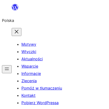
Przejdź
do
Polska
treści
Motywy
Wtyczki
Aktualności
Wsparcie
Informacje
Zlecenia
Pomóż w tłumaczeniu
Kontakt
Pobierz WordPressa