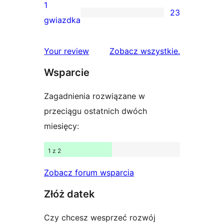
gwiazdkowych
recenzji
1
23
2-
23
gwiazdka
gwiazdkowych
recenzje
1-
recenzje
Your review
Zobacz wszystkie
.
gwiazdkowe
Wsparcie
Zagadnienia rozwiązane w
przeciągu ostatnich dwóch
miesięcy:
1 z 2
Zobacz forum wsparcia
Złóż datek
Czy chcesz wesprzeć rozwój