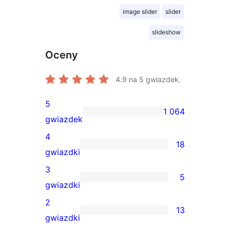
image slider
slider
slideshow
Oceny
4.9
na 5 gwiazdek.
5
1 064
1 064
gwiazdek
recenzje
4
18
5-
18
gwiazdki
gwiazdkowe
recenzji
3
5
4-
5
gwiazdki
gwiazdkowych
recenzji
2
13
3-
13
gwiazdki