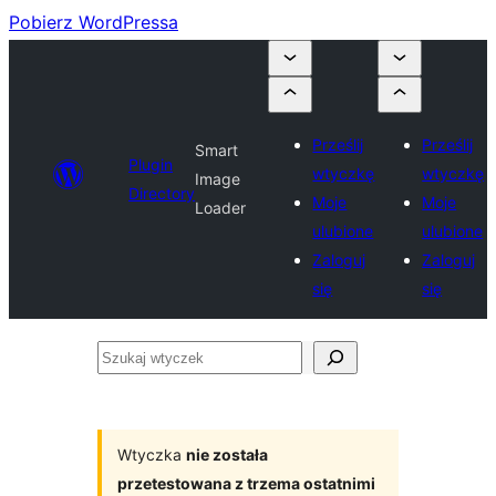
Pobierz WordPressa
Prześlij
Prześlij
Smart
Plugin
wtyczkę
wtyczkę
Image
Directory
Moje
Moje
Loader
ulubione
ulubione
Zaloguj
Zaloguj
się
się
Szukaj
wtyczek
Wtyczka
nie została
przetestowana z trzema ostatnimi