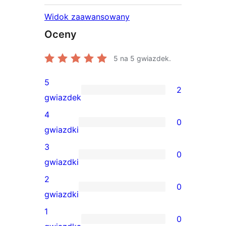
Widok zaawansowany
Oceny
5
na 5 gwiazdek.
5
2
2
gwiazdek
recenzje
4
0
5-
0
gwiazdki
gwiazdkowe
recenzji
3
0
4-
0
gwiazdki
gwiazdkowych
recenzji
2
0
3-
0
gwiazdki
gwiazdkowych
recenzji
1
0
2-
0