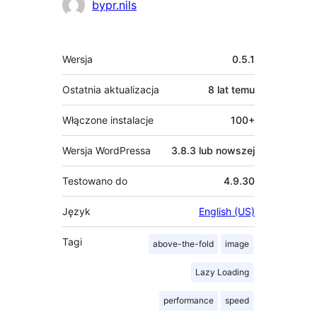
Zaangażowani
bypr.nils
Meta
Wersja
0.5.1
Ostatnia aktualizacja
8 lat
temu
Włączone instalacje
100+
Wersja WordPressa
3.8.3 lub nowszej
Testowano do
4.9.30
Język
English (US)
Tagi
above-the-fold
image
Lazy Loading
performance
speed