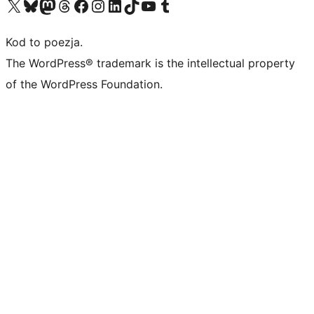
Odwiedź nasze konto X (dawniej Twitter)
Odwiedź nasze konto Bluesky
Odwiedź nasze konto na Mastodoncie
Odwiedź naszego Threadsa
Odwiedź naszego Facebooka
Odwiedź nasze konto na Instagramie
Odwiedź nasze konto na LinkedIn
Odwiedź naszego TikToka
Odwiedź nasz kanał YouTube
Odwiedź naszego Tumblra
Kod to poezja.
The WordPress® trademark is the intellectual property
of the WordPress Foundation.