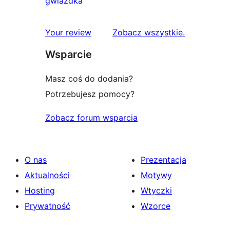
gwiazdka
gwiazdkowych
recenzji
1-
recenzje
Your review
Zobacz wszystkie
.
gwiazdkowych
Wsparcie
Masz coś do dodania?
Potrzebujesz pomocy?
Zobacz forum wsparcia
O nas
Prezentacja
Aktualności
Motywy
Hosting
Wtyczki
Prywatność
Wzorce