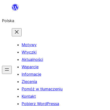
Przejdź
do
Polska
treści
Motywy
Wtyczki
Aktualności
Wsparcie
Informacje
Zlecenia
Pomóż w tłumaczeniu
Kontakt
Pobierz WordPressa