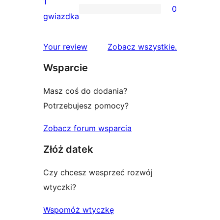
1
0
2-
0
gwiazdka
gwiazdkowych
recenzji
1-
recenzje
Your review
Zobacz wszystkie
.
gwiazdkowych
Wsparcie
Masz coś do dodania?
Potrzebujesz pomocy?
Zobacz forum wsparcia
Złóż datek
Czy chcesz wesprzeć rozwój
wtyczki?
Wspomóż wtyczkę