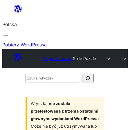
Przejdź
do
Polska
treści
Pobierz WordPressa
Plugin Directory
Slide Puzzle
Szukaj
wtyczek
Wtyczka
nie została
przetestowana z trzema ostatnimi
głównymi wydaniami WordPressa
.
Może nie być już utrzymywana lub