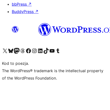
bbPress
↗
BuddyPress
↗
Odwiedź nasze konto X (dawniej Twitter)
Odwiedź nasze konto Bluesky
Odwiedź nasze konto na Mastodoncie
Odwiedź naszego Threadsa
Odwiedź naszego Facebooka
Odwiedź nasze konto na Instagramie
Odwiedź nasze konto na LinkedIn
Odwiedź naszego TikToka
Odwiedź nasz kanał YouTube
Odwiedź naszego Tumblra
Kod to poezja.
The WordPress® trademark is the intellectual property
of the WordPress Foundation.