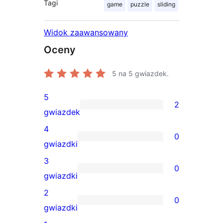
Tagi
game
puzzle
sliding
Widok zaawansowany
Oceny
5
na 5 gwiazdek.
5
2
2
gwiazdek
recenzje
4
0
5-
0
gwiazdki
gwiazdkowe
recenzji
3
0
4-
0
gwiazdki
gwiazdkowych
recenzji
2
0
3-
0
gwiazdki
gwiazdkowych
recenzji