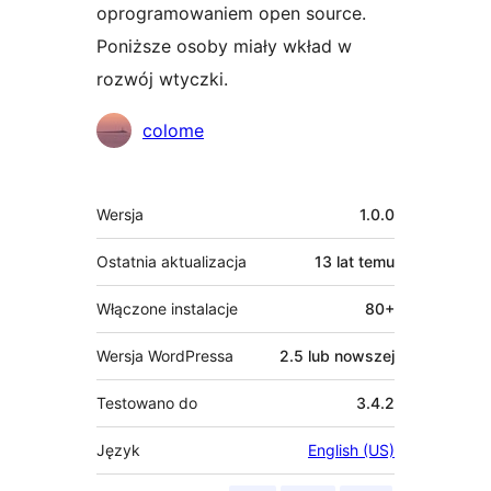
oprogramowaniem open source.
Poniższe osoby miały wkład w
rozwój wtyczki.
Zaangażowani
colome
Meta
Wersja
1.0.0
Ostatnia aktualizacja
13 lat
temu
Włączone instalacje
80+
Wersja WordPressa
2.5 lub nowszej
Testowano do
3.4.2
Język
English (US)