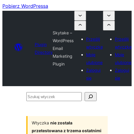
Pobierz WordPressa
Skytake –
Prześlij
Prześlij
WordPress
Plugin
wtyczkę
wtyczkę
Email
Directory
Moje
Moje
Marketing
ulubione
ulubione
Plugin
Zaloguj
Zaloguj
się
się
Szukaj
wtyczek
Wtyczka
nie została
przetestowana z trzema ostatnimi