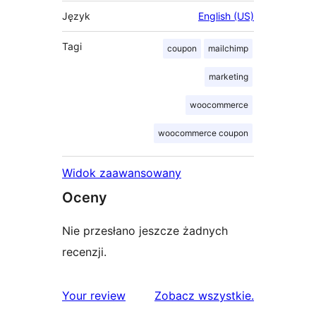
Język
English (US)
Tagi
coupon
mailchimp
marketing
woocommerce
woocommerce coupon
Widok zaawansowany
Oceny
Nie przesłano jeszcze żadnych
recenzji.
recenzje
Your review
Zobacz wszystkie
.