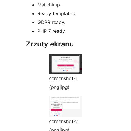
Mailchimp.
Ready templates.
GDPR ready.
PHP 7 ready.
Zrzuty ekranu
screenshot-1.
(png|jpg)
screenshot-2.
(png|jpg)