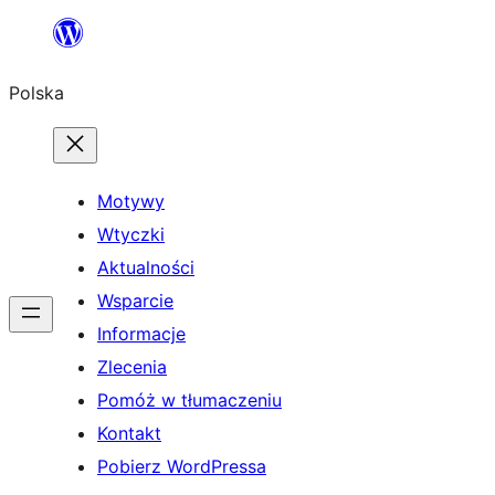
Przejdź
do
Polska
treści
Motywy
Wtyczki
Aktualności
Wsparcie
Informacje
Zlecenia
Pomóż w tłumaczeniu
Kontakt
Pobierz WordPressa