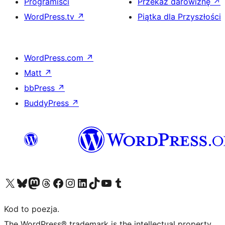
Programiści
Przekaż darowiznę
↗
WordPress.tv
↗
Piątka dla Przyszłości
WordPress.com
↗
Matt
↗
bbPress
↗
BuddyPress
↗
Odwiedź nasze konto X (dawniej Twitter)
Odwiedź nasze konto Bluesky
Odwiedź nasze konto na Mastodoncie
Odwiedź naszego Threadsa
Odwiedź naszego Facebooka
Odwiedź nasze konto na Instagramie
Odwiedź nasze konto na LinkedIn
Odwiedź naszego TikToka
Odwiedź nasz kanał YouTube
Odwiedź naszego Tumblra
Kod to poezja.
The WordPress® trademark is the intellectual property