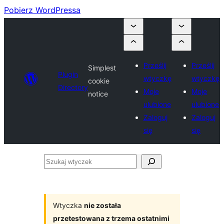
Pobierz WordPressa
Prześlij
Prześlij
Simplest
Plugin
wtyczkę
wtyczkę
cookie
Directory
Moje
Moje
notice
ulubione
ulubione
Zaloguj
Zaloguj
się
się
Szukaj
wtyczek
Wtyczka
nie została
przetestowana z trzema ostatnimi