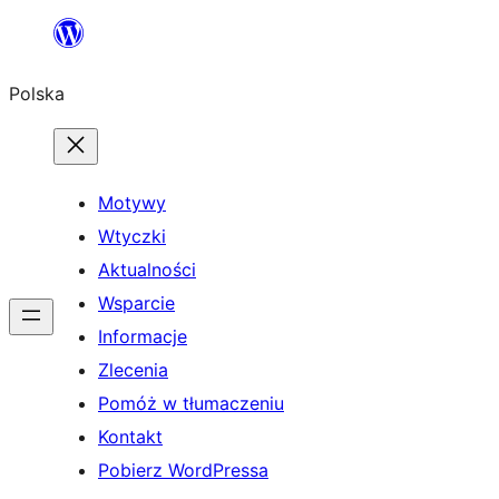
Przejdź
do
Polska
treści
Motywy
Wtyczki
Aktualności
Wsparcie
Informacje
Zlecenia
Pomóż w tłumaczeniu
Kontakt
Pobierz WordPressa