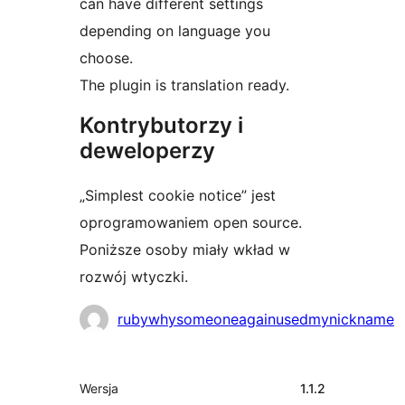
can have different settings
depending on language you
choose.
The plugin is translation ready.
Kontrybutorzy i
deweloperzy
„Simplest cookie notice” jest
oprogramowaniem open source.
Poniższe osoby miały wkład w
rozwój wtyczki.
Zaangażowani
rubywhysomeoneagainusedmynickname
Meta
Wersja
1.1.2