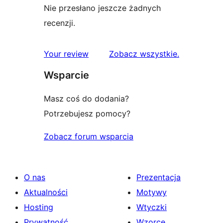
Nie przesłano jeszcze żadnych
recenzji.
recenzje
Your review
Zobacz wszystkie
.
Wsparcie
Masz coś do dodania?
Potrzebujesz pomocy?
Zobacz forum wsparcia
O nas
Prezentacja
Aktualności
Motywy
Hosting
Wtyczki
Prywatność
Wzorce