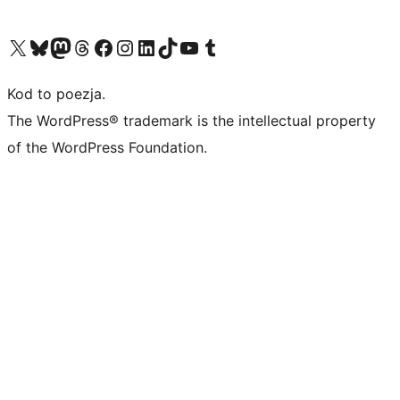
Odwiedź nasze konto X (dawniej Twitter)
Odwiedź nasze konto Bluesky
Odwiedź nasze konto na Mastodoncie
Odwiedź naszego Threadsa
Odwiedź naszego Facebooka
Odwiedź nasze konto na Instagramie
Odwiedź nasze konto na LinkedIn
Odwiedź naszego TikToka
Odwiedź nasz kanał YouTube
Odwiedź naszego Tumblra
Kod to poezja.
The WordPress® trademark is the intellectual property
of the WordPress Foundation.