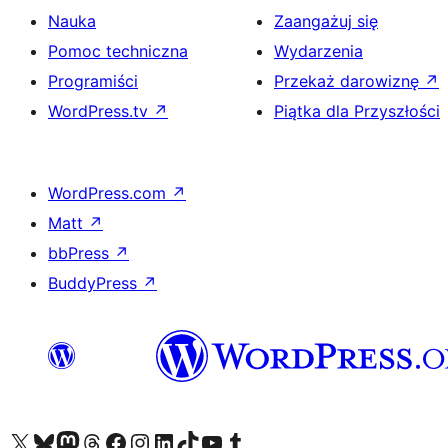
Nauka
Zaangażuj się
Pomoc techniczna
Wydarzenia
Programiści
Przekaż darowiznę
↗
WordPress.tv
↗
Piątka dla Przyszłości
WordPress.com
↗
Matt
↗
bbPress
↗
BuddyPress
↗
Odwiedź nasze konto X (dawniej Twitter)
Odwiedź nasze konto Bluesky
Odwiedź nasze konto na Mastodoncie
Odwiedź naszego Threadsa
Odwiedź naszego Facebooka
Odwiedź nasze konto na Instagramie
Odwiedź nasze konto na LinkedIn
Odwiedź naszego TikToka
Odwiedź nasz kanał YouTube
Odwiedź naszego Tumblra