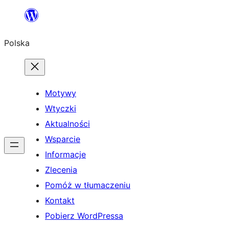
Przejdź
do
Polska
treści
Motywy
Wtyczki
Aktualności
Wsparcie
Informacje
Zlecenia
Pomóż w tłumaczeniu
Kontakt
Pobierz WordPressa