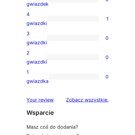
0
gwiazdek
recenzji
4
1
5-
1
gwiazdki
gwiazdkowych
recenzja
3
0
4-
0
gwiazdki
gwiazdkowa
recenzji
2
0
3-
0
gwiazdki
gwiazdkowych
recenzji
1
0
2-
0
gwiazdka
gwiazdkowych
recenzji
1-
recenzje
Your review
Zobacz wszystkie
.
gwiazdkowych
Wsparcie
Masz coś do dodania?