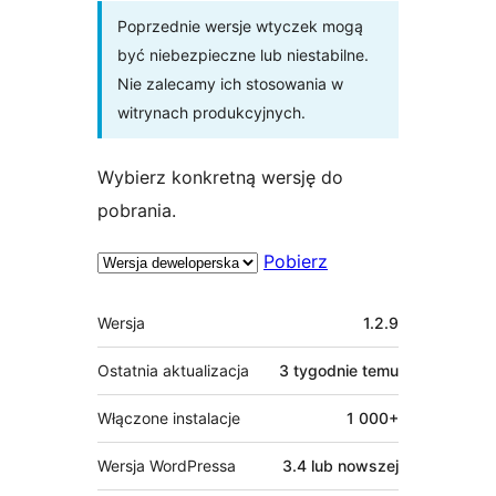
Poprzednie wersje wtyczek mogą
być niebezpieczne lub niestabilne.
Nie zalecamy ich stosowania w
witrynach produkcyjnych.
Wybierz konkretną wersję do
pobrania.
Pobierz
Meta
Wersja
1.2.9
Ostatnia aktualizacja
3 tygodnie
temu
Włączone instalacje
1 000+
Wersja WordPressa
3.4 lub nowszej