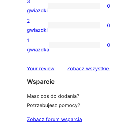
3
0
4-
0
gwiazdki
gwiazdkowa
recenzji
2
0
3-
0
gwiazdki
gwiazdkowych
recenzji
1
0
2-
0
gwiazdka
gwiazdkowych
recenzji
1-
recenzje
Your review
Zobacz wszystkie
.
gwiazdkowych
Wsparcie
Masz coś do dodania?
Potrzebujesz pomocy?
Zobacz forum wsparcia