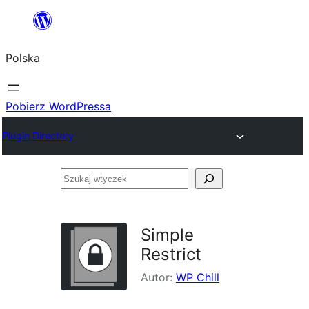
Przejdź
do
Polska
treści
Pobierz WordPressa
Plugin Directory
Szukaj
wtyczek
Simple
Restrict
Autor:
WP Chill