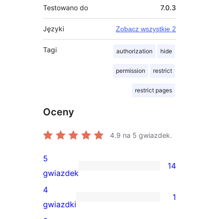
Testowano do
7.0.3
Języki
Zobacz wszystkie 2
Tagi
authorization
hide
permission
restrict
restrict pages
Oceny
4.9
na 5 gwiazdek.
5
14
14
gwiazdek
recenzji
4
1
5-
1
gwiazdki
gwiazdkowych
recenzja