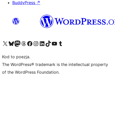
BuddyPress
↗
Odwiedź nasze konto X (dawniej Twitter)
Odwiedź nasze konto Bluesky
Odwiedź nasze konto na Mastodoncie
Odwiedź naszego Threadsa
Odwiedź naszego Facebooka
Odwiedź nasze konto na Instagramie
Odwiedź nasze konto na LinkedIn
Odwiedź naszego TikToka
Odwiedź nasz kanał YouTube
Odwiedź naszego Tumblra
Kod to poezja.
The WordPress® trademark is the intellectual property
of the WordPress Foundation.