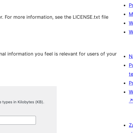
P
M
er. For more information, see the LICENSE.txt file
W
W
al information you feel is relevant for users of your
N
P
t
P
W
Z