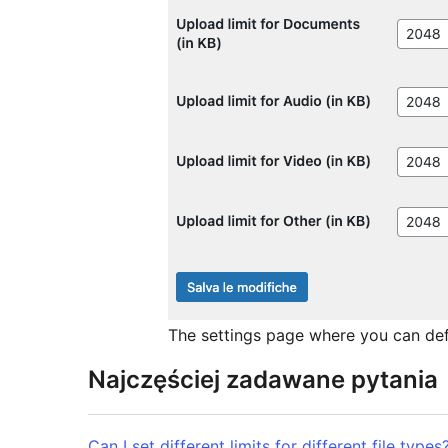
The settings page where you can defin
Najczęściej zadawane pytania
Can I set different limits for different file types