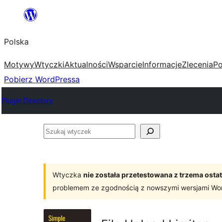
Przejdź
do
Polska
treści
Motywy
Wtyczki
Aktualności
Wsparcie
Informacje
Zlecenia
Po
Pobierz WordPressa
Plugin Directory
Szukaj
wtyczek
Wtyczka
nie została przetestowana z trzema os
problemem ze zgodnością z nowszymi wersjami Wo