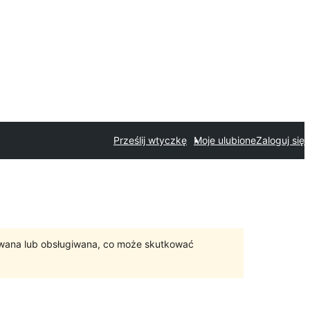
Prześlij wtyczkę
Moje ulubione
Zaloguj się
ywana lub obsługiwana, co może skutkować