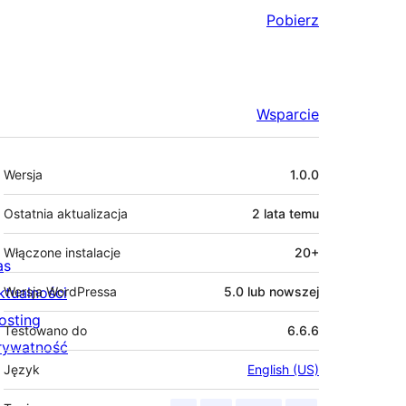
Pobierz
Wsparcie
Meta
Wersja
1.0.0
Ostatnia aktualizacja
2 lata
temu
Włączone instalacje
20+
as
ktualności
Wersja WordPressa
5.0 lub nowszej
osting
Testowano do
6.6.6
rywatność
Język
English (US)