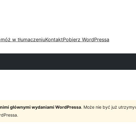
móż w tłumaczeniu
Kontakt
Pobierz WordPressa
tatnimi głównymi wydaniami WordPressa
. Może nie być już utrzym
rdPressa.