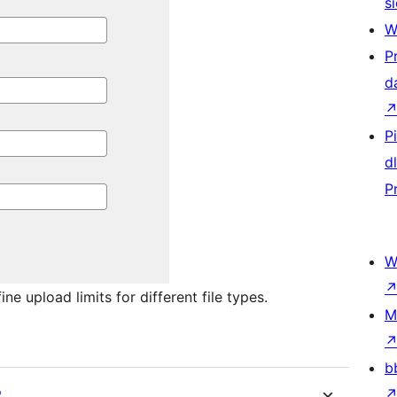
si
W
P
d
P
d
P
W
e upload limits for different file types.
M
b
?