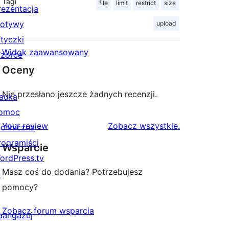
Tagi
file
limit
restrict
size
rezentacja
otywy
upload
tyczki
Widok zaawansowany
zorce
Oceny
Nie przesłano jeszcze żadnych recenzji.
auka
omoc
recenzje
Your review
Zobacz wszystkie
.
echniczna
rogramiści
Wsparcie
ordPress.tv
Masz coś do dodania? Potrzebujesz
↗
pomocy?
Zobacz forum wsparcia
aangażuj