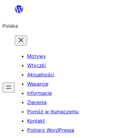
Przejdź
do
Polska
treści
Motywy
Wtyczki
Aktualności
Wsparcie
Informacje
Zlecenia
Pomóż w tłumaczeniu
Kontakt
Pobierz WordPressa