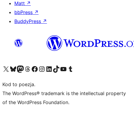
Matt
↗
bbPress
↗
BuddyPress
↗
Odwiedź nasze konto X (dawniej Twitter)
Odwiedź nasze konto Bluesky
Odwiedź nasze konto na Mastodoncie
Odwiedź naszego Threadsa
Odwiedź naszego Facebooka
Odwiedź nasze konto na Instagramie
Odwiedź nasze konto na LinkedIn
Odwiedź naszego TikToka
Odwiedź nasz kanał YouTube
Odwiedź naszego Tumblra
Kod to poezja.
The WordPress® trademark is the intellectual property
of the WordPress Foundation.