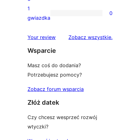
gwiazdkowych
recenzji
1
0
2-
0
gwiazdka
gwiazdkowych
recenzji
1-
recenzje
Your review
Zobacz wszystkie
.
gwiazdkowych
Wsparcie
Masz coś do dodania?
Potrzebujesz pomocy?
Zobacz forum wsparcia
Złóż datek
Czy chcesz wesprzeć rozwój
wtyczki?