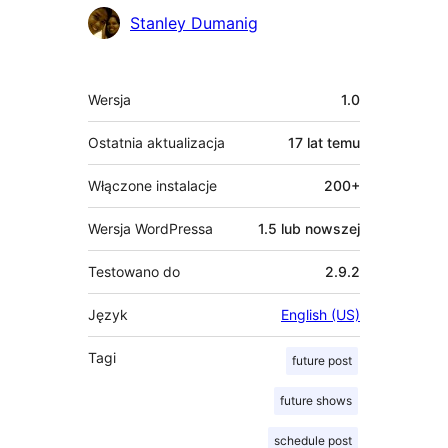
Zaangażowani
Stanley Dumanig
Meta
Wersja
1.0
Ostatnia aktualizacja
17 lat
temu
Włączone instalacje
200+
Wersja WordPressa
1.5 lub nowszej
Testowano do
2.9.2
Język
English (US)
Tagi
future post
future shows
schedule post