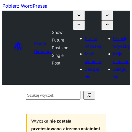
Pobierz WordPressa
Show
Prześlij
Prześlij
Future
Plugin
wtyczkę
wtyczkę
Posts on
Directory
Moje
Moje
Single
ulubione
ulubione
Post
Zaloguj
Zaloguj
się
się
Szukaj
wtyczek
Wtyczka
nie została
przetestowana z trzema ostatnimi