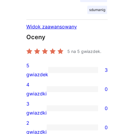
sdumanig
Widok zaawansowany
Oceny
5
na 5 gwiazdek.
5
3
3
gwiazdek
recenzje
4
0
5-
0
gwiazdki
gwiazdkowe
recenzji
3
0
4-
0
gwiazdki
gwiazdkowych
recenzji
2
0
3-
0
gwiazdki