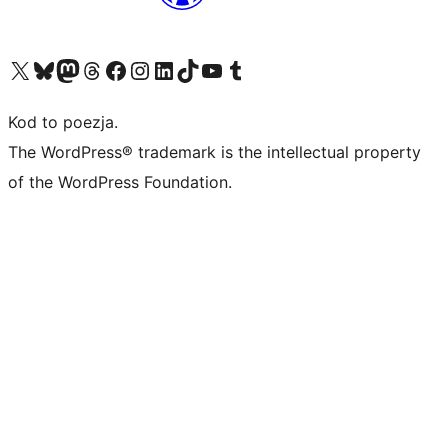
Odwiedź nasze konto X (dawniej Twitter)
Odwiedź nasze konto Bluesky
Odwiedź nasze konto na Mastodoncie
Odwiedź naszego Threadsa
Odwiedź naszego Facebooka
Odwiedź nasze konto na Instagramie
Odwiedź nasze konto na LinkedIn
Odwiedź naszego TikToka
Odwiedź nasz kanał YouTube
Odwiedź naszego Tumblra
Kod to poezja.
The WordPress® trademark is the intellectual property
of the WordPress Foundation.