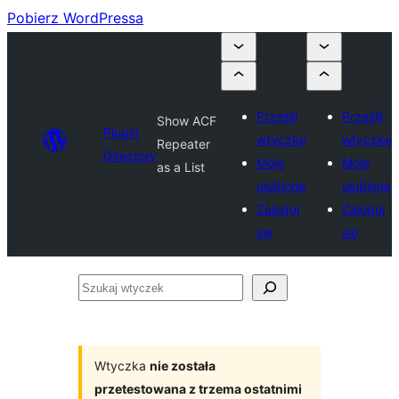
Pobierz WordPressa
Prześlij
Prześlij
Show ACF
Plugin
wtyczkę
wtyczkę
Repeater
Directory
Moje
Moje
as a List
ulubione
ulubione
Zaloguj
Zaloguj
się
się
Szukaj
wtyczek
Wtyczka
nie została
przetestowana z trzema ostatnimi