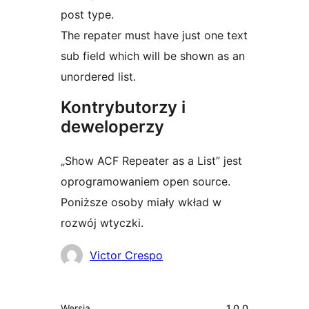
post type.
The repater must have just one text
sub field which will be shown as an
unordered list.
Kontrybutorzy i
deweloperzy
„Show ACF Repeater as a List” jest
oprogramowaniem open source.
Poniższe osoby miały wkład w
rozwój wtyczki.
Zaangażowani
Victor Crespo
Meta
Wersja
1.0.0