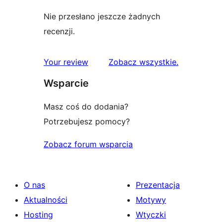
Nie przesłano jeszcze żadnych
recenzji.
recenzje
Your review
Zobacz wszystkie
.
Wsparcie
Masz coś do dodania?
Potrzebujesz pomocy?
Zobacz forum wsparcia
O nas
Prezentacja
Aktualności
Motywy
Hosting
Wtyczki