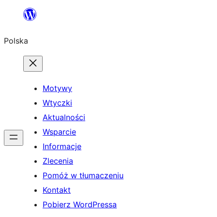
Przejdź
do
Polska
treści
Motywy
Wtyczki
Aktualności
Wsparcie
Informacje
Zlecenia
Pomóż w tłumaczeniu
Kontakt
Pobierz WordPressa