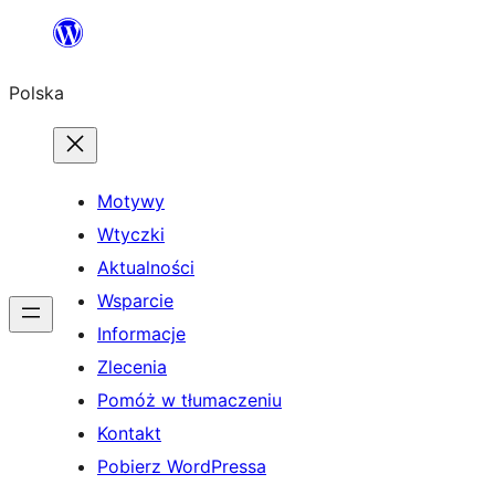
Przejdź
do
Polska
treści
Motywy
Wtyczki
Aktualności
Wsparcie
Informacje
Zlecenia
Pomóż w tłumaczeniu
Kontakt
Pobierz WordPressa