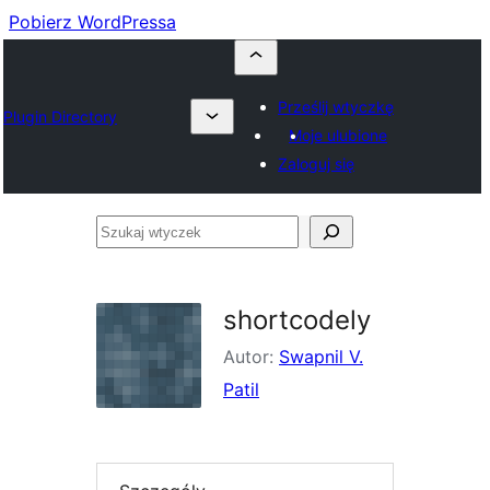
Pobierz WordPressa
Prześlij wtyczkę
Plugin Directory
Moje ulubione
Zaloguj się
Szukaj
wtyczek
shortcodely
Autor:
Swapnil V.
Patil