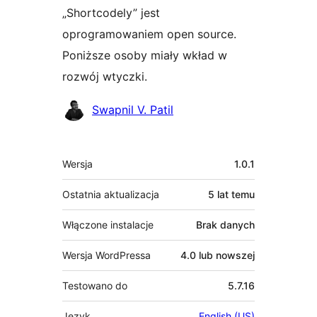
„Shortcodely” jest
oprogramowaniem open source.
Poniższe osoby miały wkład w
rozwój wtyczki.
Zaangażowani
Swapnil V. Patil
Meta
Wersja
1.0.1
Ostatnia aktualizacja
5 lat
temu
Włączone instalacje
Brak danych
Wersja WordPressa
4.0 lub nowszej
Testowano do
5.7.16
Język
English (US)