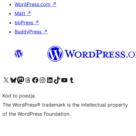
WordPress.com
↗
Matt
↗
bbPress
↗
BuddyPress
↗
Odwiedź nasze konto X (dawniej Twitter)
Odwiedź nasze konto Bluesky
Odwiedź nasze konto na Mastodoncie
Odwiedź naszego Threadsa
Odwiedź naszego Facebooka
Odwiedź nasze konto na Instagramie
Odwiedź nasze konto na LinkedIn
Odwiedź naszego TikToka
Odwiedź nasz kanał YouTube
Odwiedź naszego Tumblra
Kod to poezja.
The WordPress® trademark is the intellectual property
of the WordPress Foundation.