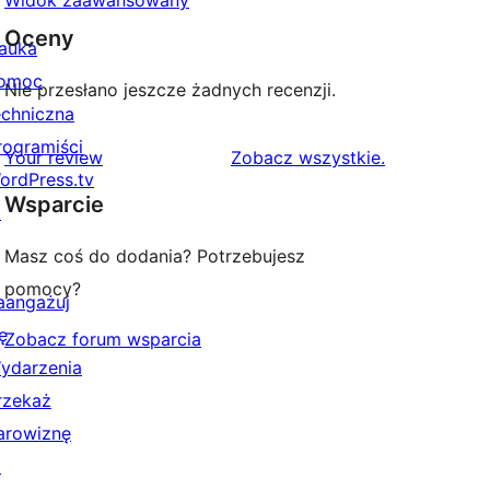
Widok zaawansowany
Oceny
auka
omoc
Nie przesłano jeszcze żadnych recenzji.
echniczna
rogramiści
recenzje
Your review
Zobacz wszystkie
.
ordPress.tv
Wsparcie
↗
Masz coś do dodania? Potrzebujesz
pomocy?
aangażuj
ę
Zobacz forum wsparcia
ydarzenia
rzekaż
arowiznę
↗