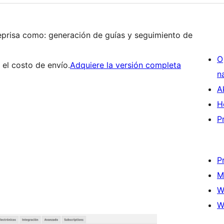
Deprisa como: generación de guías y seguimiento de
O
 el costo de envío.
Adquiere la versión completa
n
A
H
P
P
M
W
W