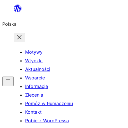
Przejdź
do
Polska
treści
Motywy
Wtyczki
Aktualności
Wsparcie
Informacje
Zlecenia
Pomóż w tłumaczeniu
Kontakt
Pobierz WordPressa