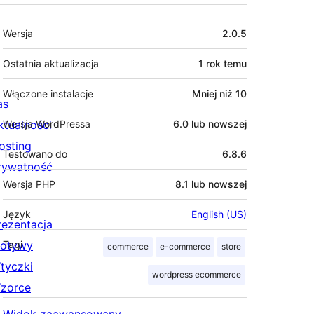
Meta
Wersja
2.0.5
Ostatnia aktualizacja
1 rok
temu
Włączone instalacje
Mniej niż 10
as
ktualności
Wersja WordPressa
6.0 lub nowszej
osting
Testowano do
6.8.6
rywatność
Wersja PHP
8.1 lub nowszej
Język
English (US)
rezentacja
otywy
Tagi
commerce
e-commerce
store
tyczki
wordpress ecommerce
zorce