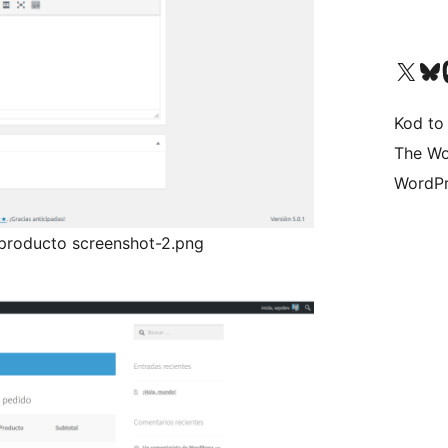
Odwiedź nasze konto X (
Odwiedź n
O
Kod to
The Wo
WordPr
l producto screenshot-2.png