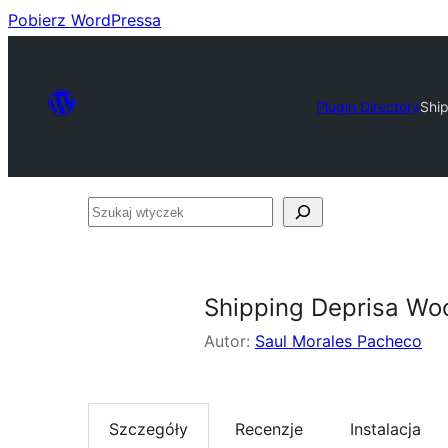
Pobierz WordPressa
Plugin Directory
Shi
Szukaj
wtyczek
Shipping Deprisa Wo
Autor:
Saul Morales Pacheco
Szczegóły
Recenzje
Instalacja