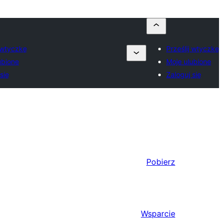
j wtyczkę
Prześlij wtyczkę
ubione
Moje ulubione
się
Zaloguj się
Pobierz
Wsparcie