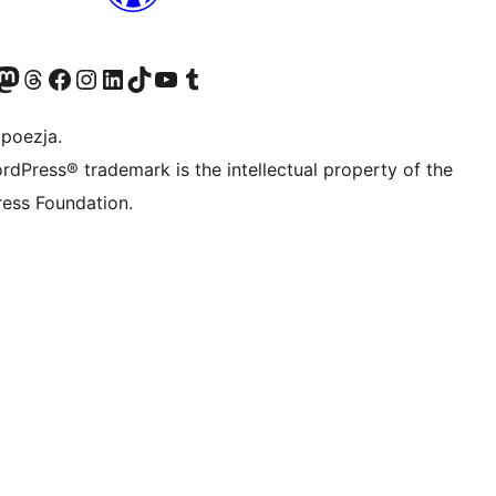
dawniej Twitter)
asze konto Bluesky
dwiedź nasze konto na Mastodoncie
Odwiedź naszego Threadsa
Odwiedź naszego Facebooka
Odwiedź nasze konto na Instagramie
Odwiedź nasze konto na LinkedIn
Odwiedź naszego TikToka
Odwiedź nasz kanał YouTube
Odwiedź naszego Tumblra
 poezja.
rdPress® trademark is the intellectual property of the
ess Foundation.