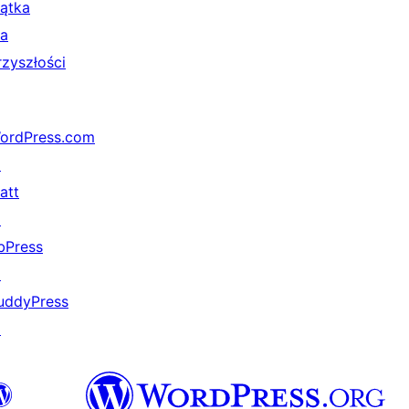
iątka
la
rzyszłości
ordPress.com
↗
att
↗
bPress
↗
uddyPress
↗