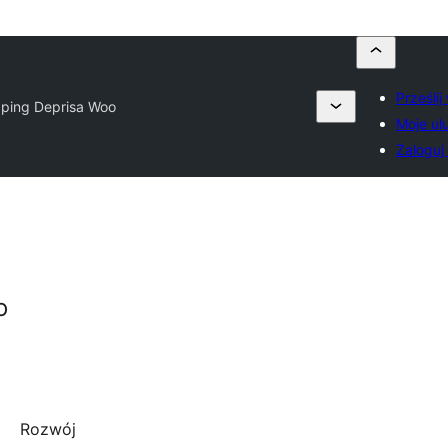
Prześli
pping Deprisa Woo
Moje ul
Zaloguj 
o
Rozwój