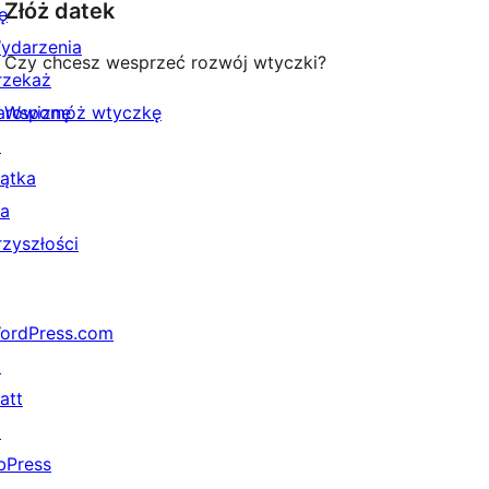
Złóż datek
ę
ydarzenia
Czy chcesz wesprzeć rozwój wtyczki?
rzekaż
arowiznę
Wspomóż wtyczkę
↗
iątka
la
rzyszłości
ordPress.com
↗
att
↗
bPress