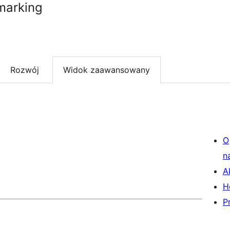
marking
Rozwój
Widok zaawansowany
O
n
A
H
P