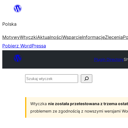
Przejdź
do
Polska
treści
Motywy
Wtyczki
Aktualności
Wsparcie
Informacje
Zlecenia
Po
Pobierz WordPressa
Plugin Directory
Sh
Szukaj
wtyczek
Wtyczka
nie została przetestowana z trzema os
problemem ze zgodnością z nowszymi wersjami Wo