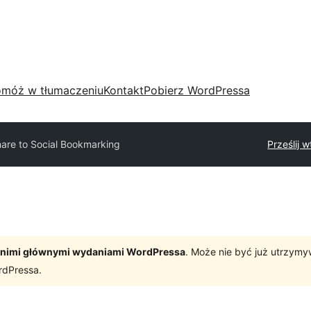
móż w tłumaczeniu
Kontakt
Pobierz WordPressa
are to Social Bookmarking
Prześlij 
tatnimi głównymi wydaniami WordPressa
. Może nie być już utrzym
rdPressa.