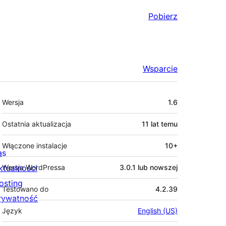
Pobierz
Wsparcie
Meta
Wersja
1.6
Ostatnia aktualizacja
11 lat
temu
Włączone instalacje
10+
as
ktualności
Wersja WordPressa
3.0.1 lub nowszej
osting
Testowano do
4.2.39
rywatność
Język
English (US)