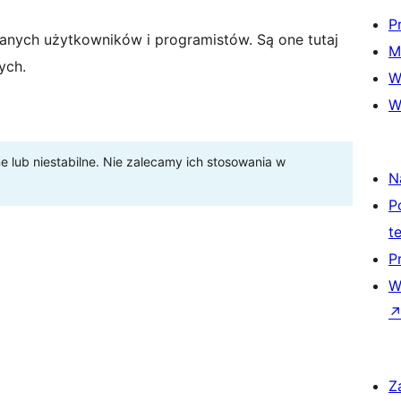
P
anych użytkowników i programistów. Są one tutaj
M
ych.
W
W
lub niestabilne. Nie zalecamy ich stosowania w
N
P
t
P
W
Z