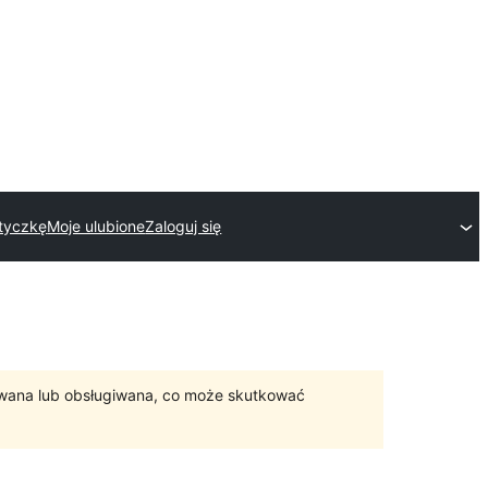
wtyczkę
Moje ulubione
Zaloguj się
ywana lub obsługiwana, co może skutkować