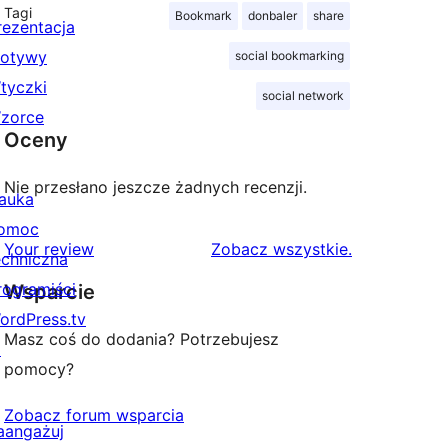
Tagi
Bookmark
donbaler
share
rezentacja
otywy
social bookmarking
tyczki
social network
zorce
Oceny
Nie przesłano jeszcze żadnych recenzji.
auka
omoc
recenzje
Your review
Zobacz wszystkie
.
echniczna
rogramiści
Wsparcie
ordPress.tv
Masz coś do dodania? Potrzebujesz
↗
pomocy?
Zobacz forum wsparcia
aangażuj