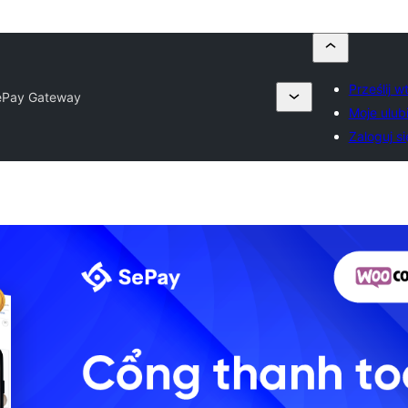
Prześlij 
ePay Gateway
Moje ulub
Zaloguj si