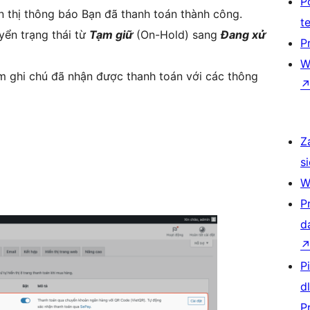
P
n thị thông báo Bạn đã thanh toán thành công.
t
yển trạng thái từ
Tạm giữ
(On-Hold) sang
Đang xử
P
W
m ghi chú đã nhận được thanh toán với các thông
Z
si
W
P
d
P
d
P