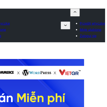
wtyczkę
Prześlij wtyczkę
ione
Moje ulubione
ę
Zaloguj się