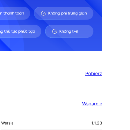
Pobierz
Wsparcie
Meta
Wersja
1.1.23