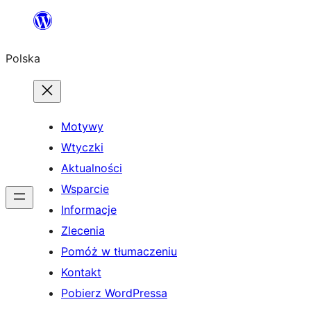
Przejdź
do
Polska
treści
Motywy
Wtyczki
Aktualności
Wsparcie
Informacje
Zlecenia
Pomóż w tłumaczeniu
Kontakt
Pobierz WordPressa