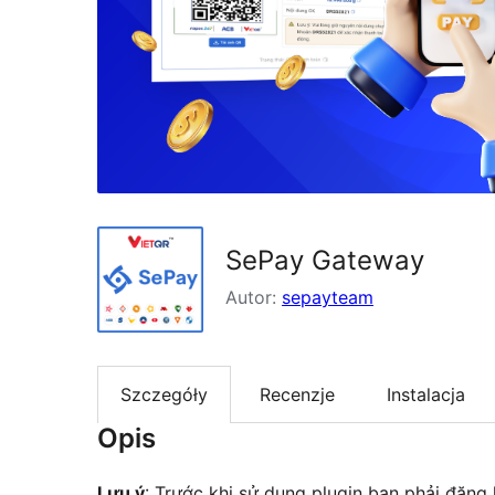
SePay Gateway
Autor:
sepayteam
Szczegóły
Recenzje
Instalacja
Opis
Lưu ý
: Trước khi sử dụng plugin bạn phải đăng 