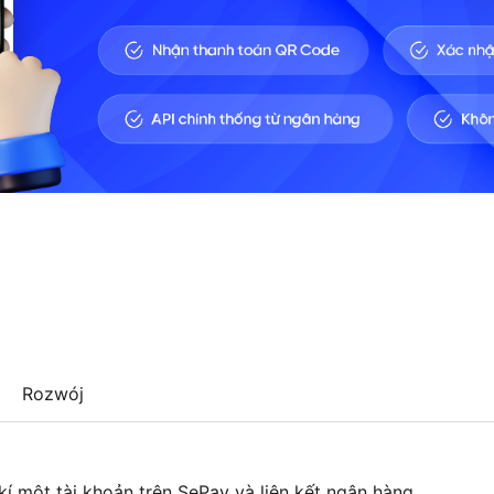
Rozwój
kí một tài khoản trên SePay và liên kết ngân hàng