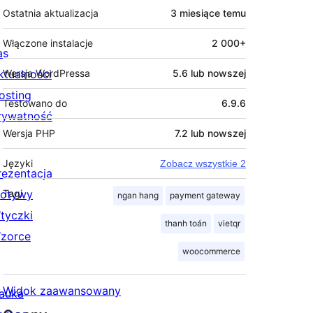
Ostatnia aktualizacja
3 miesiące
temu
Włączone instalacje
2 000+
as
ktualności
Wersja WordPressa
5.6 lub nowszej
osting
Testowano do
6.9.6
rywatność
Wersja PHP
7.2 lub nowszej
Języki
Zobacz wszystkie 2
rezentacja
otywy
Tagi
ngan hang
payment gateway
tyczki
thanh toán
vietqr
zorce
woocommerce
Widok zaawansowany
auka