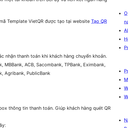
O
mã Template VietQR được tạo tại website
Tạo QR
n
A
H
P
ác nhận thanh toán khi khách hàng chuyển khoản.
nk, MBBank, ACB, Sacombank, TPBank, Eximbank,
P
, Agribank, PublicBank
M
W
W
 box thông tin thanh toán. Giúp khách hàng quét QR
N
ây: