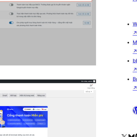
W
M
b
B
Odwiedź nasze konto X (
Odwiedź n
O