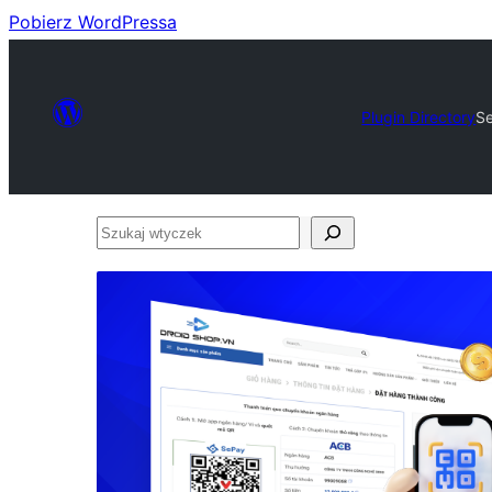
Pobierz WordPressa
Plugin Directory
S
Szukaj
wtyczek