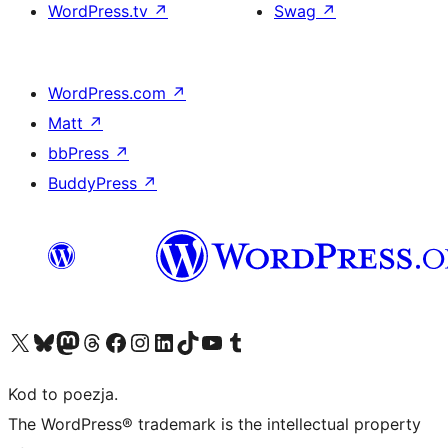
WordPress.tv
↗
Swag
↗
WordPress.com
↗
Matt
↗
bbPress
↗
BuddyPress
↗
Odwiedź nasze konto X (dawniej Twitter)
Odwiedź nasze konto Bluesky
Odwiedź nasze konto na Mastodoncie
Odwiedź naszego Threadsa
Odwiedź naszego Facebooka
Odwiedź nasze konto na Instagramie
Odwiedź nasze konto na LinkedIn
Odwiedź naszego TikToka
Odwiedź nasz kanał YouTube
Odwiedź naszego Tumblra
Kod to poezja.
The WordPress® trademark is the intellectual property