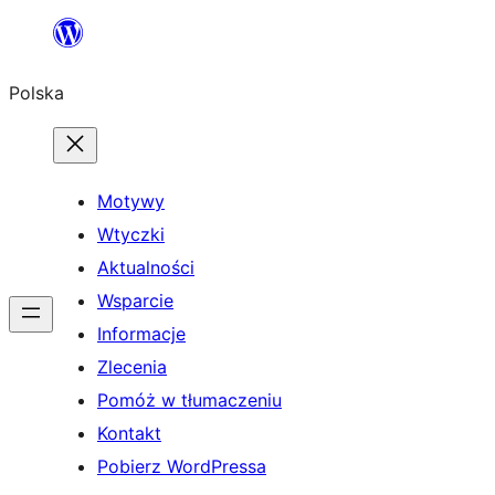
Przejdź
do
Polska
treści
Motywy
Wtyczki
Aktualności
Wsparcie
Informacje
Zlecenia
Pomóż w tłumaczeniu
Kontakt
Pobierz WordPressa