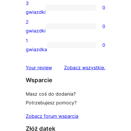
gwiazdkowe
recenzji
3
0
4-
0
gwiazdki
gwiazdkowych
recenzji
2
0
3-
0
gwiazdki
gwiazdkowych
recenzji
1
0
2-
0
gwiazdka
gwiazdkowych
recenzji
1-
recenzje
Your review
Zobacz wszystkie
.
gwiazdkowych
Wsparcie
Masz coś do dodania?
Potrzebujesz pomocy?
Zobacz forum wsparcia
Złóż datek