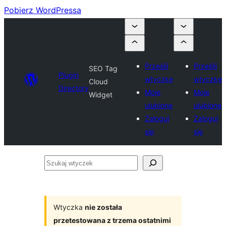
Pobierz WordPressa
Prześlij
Prześlij
SEO Tag
Plugin
wtyczkę
wtyczkę
Cloud
Directory
Moje
Moje
Widget
ulubione
ulubione
Zaloguj
Zaloguj
się
się
Szukaj
wtyczek
Wtyczka
nie została
przetestowana z trzema ostatnimi