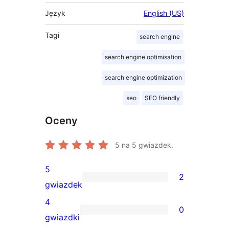
Język
English (US)
Tagi
search engine
search engine optimisation
search engine optimization
seo
SEO friendly
Oceny
5
na 5 gwiazdek.
5
2
2
gwiazdek
recenzje
4
0
5-
0
gwiazdki