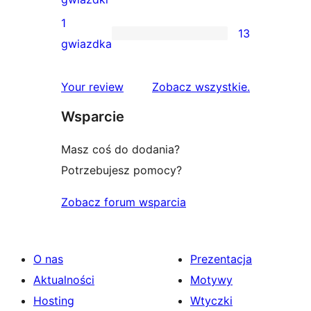
gwiazdkowe
recenzji
1
13
2-
13
gwiazdka
gwiazdkowych
recenzji
1-
recenzje
Your review
Zobacz wszystkie
.
gwiazdkowych
Wsparcie
Masz coś do dodania?
Potrzebujesz pomocy?
Zobacz forum wsparcia
O nas
Prezentacja
Aktualności
Motywy
Hosting
Wtyczki