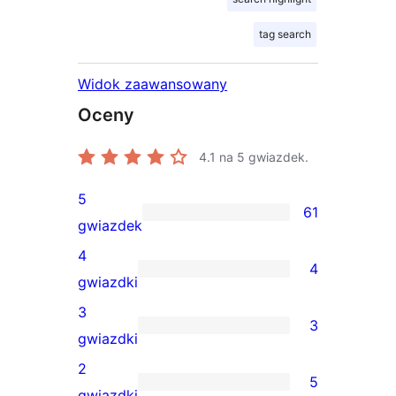
tag search
Widok zaawansowany
Oceny
4.1
na 5 gwiazdek.
5
61
61
gwiazdek
recenzji
4
4
5-
4
gwiazdki
gwiazdkowych
recenzje
3
3
4-
3
gwiazdki
gwiazdkowe
recenzje
2
5
3-
5
gwiazdki