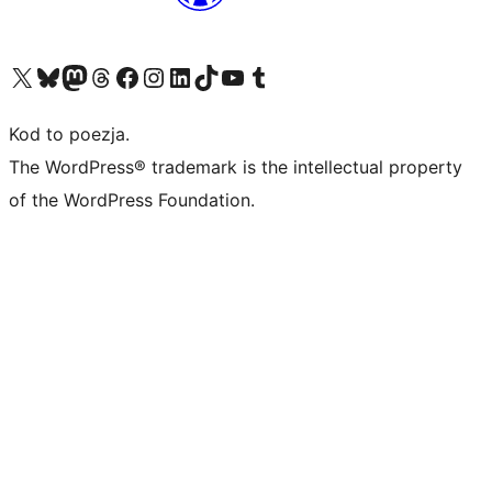
Odwiedź nasze konto X (dawniej Twitter)
Odwiedź nasze konto Bluesky
Odwiedź nasze konto na Mastodoncie
Odwiedź naszego Threadsa
Odwiedź naszego Facebooka
Odwiedź nasze konto na Instagramie
Odwiedź nasze konto na LinkedIn
Odwiedź naszego TikToka
Odwiedź nasz kanał YouTube
Odwiedź naszego Tumblra
Kod to poezja.
The WordPress® trademark is the intellectual property
of the WordPress Foundation.