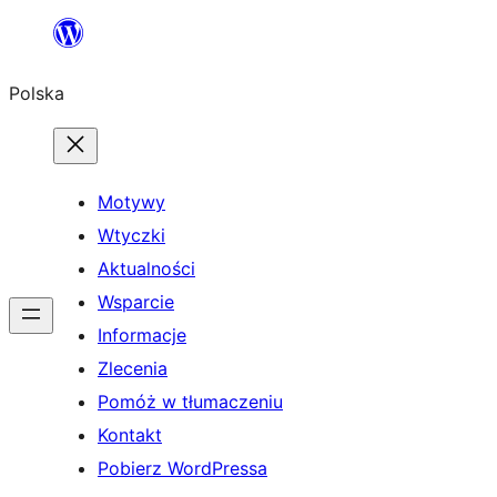
Przejdź
do
Polska
treści
Motywy
Wtyczki
Aktualności
Wsparcie
Informacje
Zlecenia
Pomóż w tłumaczeniu
Kontakt
Pobierz WordPressa