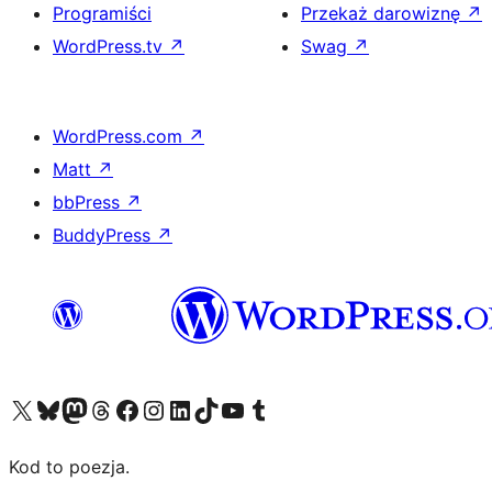
Programiści
Przekaż darowiznę
↗
WordPress.tv
↗
Swag
↗
WordPress.com
↗
Matt
↗
bbPress
↗
BuddyPress
↗
Odwiedź nasze konto X (dawniej Twitter)
Odwiedź nasze konto Bluesky
Odwiedź nasze konto na Mastodoncie
Odwiedź naszego Threadsa
Odwiedź naszego Facebooka
Odwiedź nasze konto na Instagramie
Odwiedź nasze konto na LinkedIn
Odwiedź naszego TikToka
Odwiedź nasz kanał YouTube
Odwiedź naszego Tumblra
Kod to poezja.