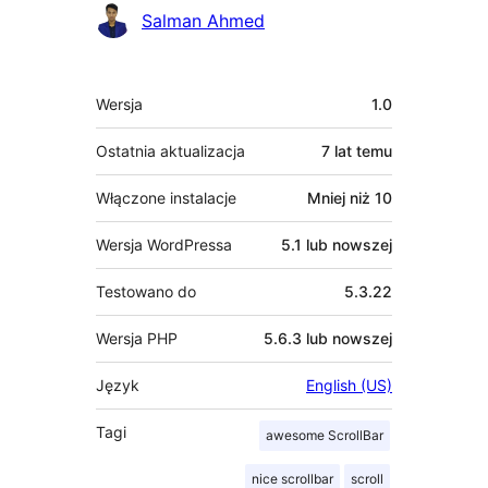
Salman Ahmed
Meta
Wersja
1.0
Ostatnia aktualizacja
7 lat
temu
Włączone instalacje
Mniej niż 10
Wersja WordPressa
5.1 lub nowszej
Testowano do
5.3.22
Wersja PHP
5.6.3 lub nowszej
Język
English (US)
Tagi
awesome ScrollBar
nice scrollbar
scroll