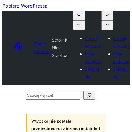
Pobierz WordPressa
Prześlij
Prześlij
ScrollKit –
Plugin
wtyczkę
wtyczkę
Nice
Directory
Moje
Moje
Scrollbar
ulubione
ulubione
Zaloguj
Zaloguj
się
się
Szukaj
wtyczek
Wtyczka
nie została
przetestowana z trzema ostatnimi