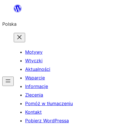
Przejdź
do
Polska
treści
Motywy
Wtyczki
Aktualności
Wsparcie
Informacje
Zlecenia
Pomóż w tłumaczeniu
Kontakt
Pobierz WordPressa