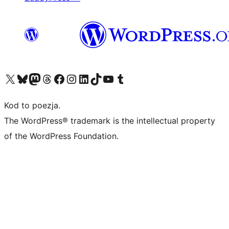
Odwiedź nasze konto X (dawniej Twitter)
Odwiedź nasze konto Bluesky
Odwiedź nasze konto na Mastodoncie
Odwiedź naszego Threadsa
Odwiedź naszego Facebooka
Odwiedź nasze konto na Instagramie
Odwiedź nasze konto na LinkedIn
Odwiedź naszego TikToka
Odwiedź nasz kanał YouTube
Odwiedź naszego Tumblra
Kod to poezja.
The WordPress® trademark is the intellectual property
of the WordPress Foundation.