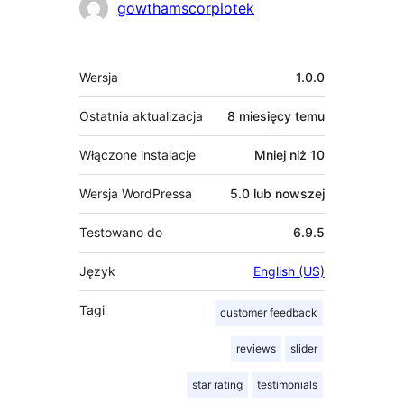
Zaangażowani
gowthamscorpiotek
Meta
Wersja
1.0.0
Ostatnia aktualizacja
8 miesięcy
temu
Włączone instalacje
Mniej niż 10
Wersja WordPressa
5.0 lub nowszej
Testowano do
6.9.5
Język
English (US)
Tagi
customer feedback
reviews
slider
star rating
testimonials