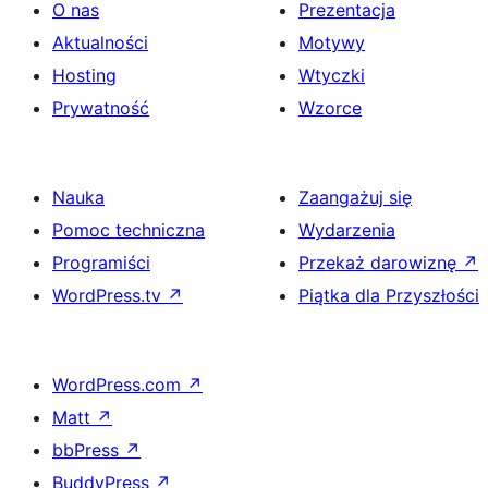
O nas
Prezentacja
Aktualności
Motywy
Hosting
Wtyczki
Prywatność
Wzorce
Nauka
Zaangażuj się
Pomoc techniczna
Wydarzenia
Programiści
Przekaż darowiznę
↗
WordPress.tv
↗
Piątka dla Przyszłości
WordPress.com
↗
Matt
↗
bbPress
↗
BuddyPress
↗