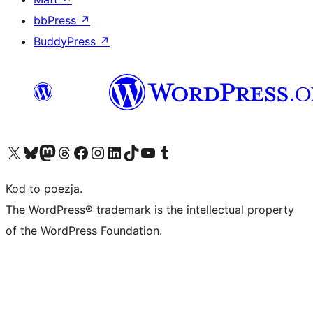
bbPress
↗
BuddyPress
↗
Odwiedź nasze konto X (dawniej Twitter)
Odwiedź nasze konto Bluesky
Odwiedź nasze konto na Mastodoncie
Odwiedź naszego Threadsa
Odwiedź naszego Facebooka
Odwiedź nasze konto na Instagramie
Odwiedź nasze konto na LinkedIn
Odwiedź naszego TikToka
Odwiedź nasz kanał YouTube
Odwiedź naszego Tumblra
Kod to poezja.
The WordPress® trademark is the intellectual property
of the WordPress Foundation.