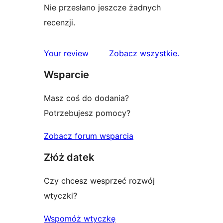
Nie przesłano jeszcze żadnych
recenzji.
recenzje
Your review
Zobacz wszystkie
.
Wsparcie
Masz coś do dodania?
Potrzebujesz pomocy?
Zobacz forum wsparcia
Złóż datek
Czy chcesz wesprzeć rozwój
wtyczki?
Wspomóż wtyczkę