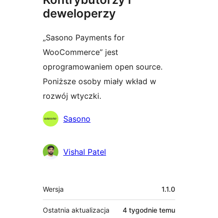
deweloperzy
„Sasono Payments for
WooCommerce” jest
oprogramowaniem open source.
Poniższe osoby miały wkład w
rozwój wtyczki.
Zaangażowani
Sasono
Vishal Patel
Meta
Wersja
1.1.0
Ostatnia aktualizacja
4 tygodnie
temu