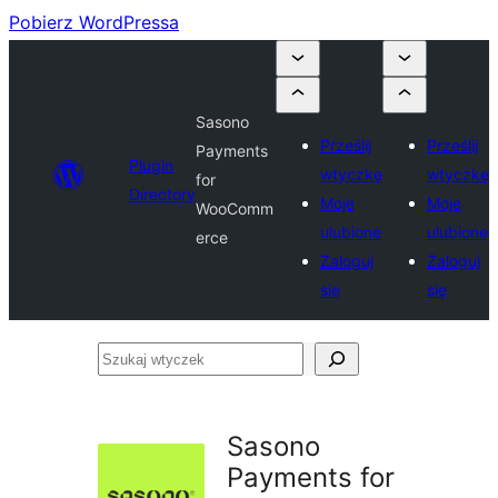
Pobierz WordPressa
Sasono
Prześlij
Prześlij
Payments
Plugin
wtyczkę
wtyczkę
for
Directory
Moje
Moje
WooComm
ulubione
ulubione
erce
Zaloguj
Zaloguj
się
się
Szukaj
wtyczek
Sasono
Payments for