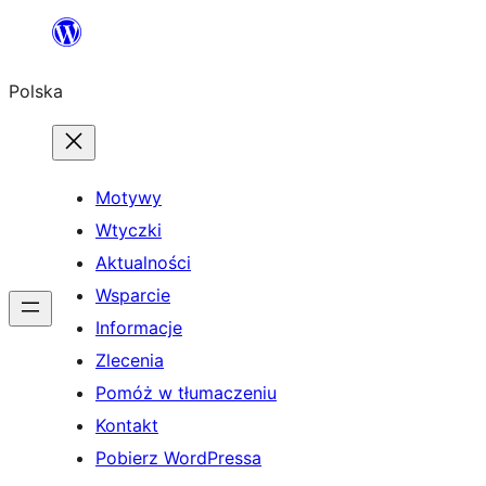
Przejdź
do
Polska
treści
Motywy
Wtyczki
Aktualności
Wsparcie
Informacje
Zlecenia
Pomóż w tłumaczeniu
Kontakt
Pobierz WordPressa