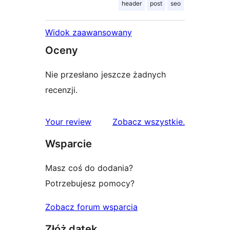
header
post
seo
Widok zaawansowany
Oceny
Nie przesłano jeszcze żadnych
recenzji.
recenzje
Your review
Zobacz wszystkie
.
Wsparcie
Masz coś do dodania?
Potrzebujesz pomocy?
Zobacz forum wsparcia
Złóż datek