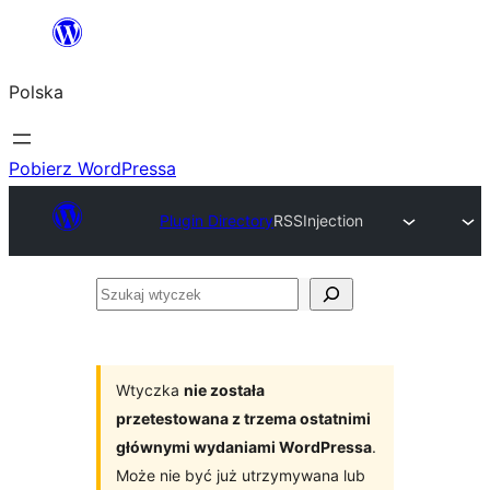
Przejdź
do
Polska
treści
Pobierz WordPressa
Plugin Directory
RSSInjection
Szukaj
wtyczek
Wtyczka
nie została
przetestowana z trzema ostatnimi
głównymi wydaniami WordPressa
.
Może nie być już utrzymywana lub