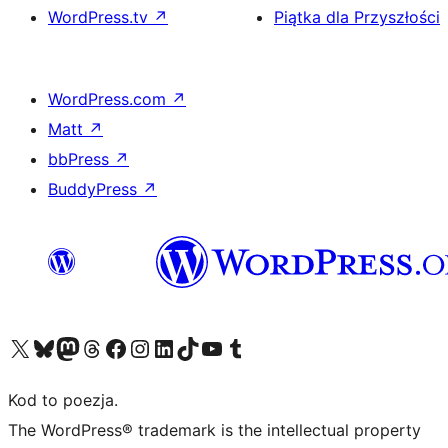
WordPress.tv
↗
Piątka dla Przyszłości
WordPress.com
↗
Matt
↗
bbPress
↗
BuddyPress
↗
Odwiedź nasze konto X (dawniej Twitter)
Odwiedź nasze konto Bluesky
Odwiedź nasze konto na Mastodoncie
Odwiedź naszego Threadsa
Odwiedź naszego Facebooka
Odwiedź nasze konto na Instagramie
Odwiedź nasze konto na LinkedIn
Odwiedź naszego TikToka
Odwiedź nasz kanał YouTube
Odwiedź naszego Tumblra
Kod to poezja.
The WordPress® trademark is the intellectual property