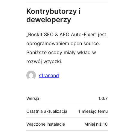
Kontrybutorzy i
deweloperzy
„RockIt SEO & AEO Auto-Fixer” jest
oprogramowaniem open source.
Poniższe osoby miały wkład w
rozwój wtyczki.
Zaangażowani
s1ranand
Meta
Wersja
1.0.7
Ostatnia aktualizacja
1 miesiąc
temu
Włączone instalacje
Mniej niż 10