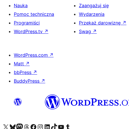
Nauka
Zaangażuj się
Pomoc techniczna
Wydarzenia
Programiści
Przekaż darowiznę
↗
WordPress.tv
↗
Swag
↗
WordPress.com
↗
Matt
↗
bbPress
↗
BuddyPress
↗
Odwiedź nasze konto X (dawniej Twitter)
Odwiedź nasze konto Bluesky
Odwiedź nasze konto na Mastodoncie
Odwiedź naszego Threadsa
Odwiedź naszego Facebooka
Odwiedź nasze konto na Instagramie
Odwiedź nasze konto na LinkedIn
Odwiedź naszego TikToka
Odwiedź nasz kanał YouTube
Odwiedź naszego Tumblra