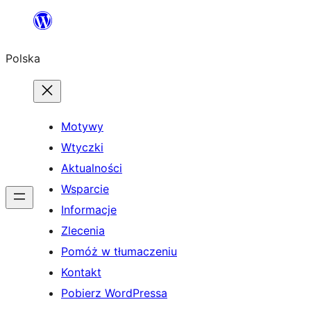
Przejdź
do
Polska
treści
Motywy
Wtyczki
Aktualności
Wsparcie
Informacje
Zlecenia
Pomóż w tłumaczeniu
Kontakt
Pobierz WordPressa