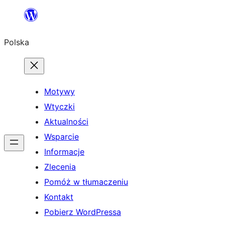
Przejdź
do
Polska
treści
Motywy
Wtyczki
Aktualności
Wsparcie
Informacje
Zlecenia
Pomóż w tłumaczeniu
Kontakt
Pobierz WordPressa