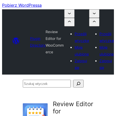
Pobierz WordPressa
Review
Prześlij
Prześlij
Plugin
Editor for
wtyczkę
wtyczkę
Directory
WooComm
Moje
Moje
erce
ulubione
ulubione
Zaloguj
Zaloguj
się
się
Szukaj
wtyczek
Review Editor
for