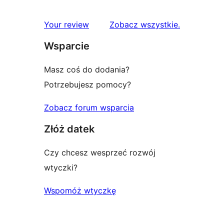
recenzje
Your review
Zobacz wszystkie
.
Wsparcie
Masz coś do dodania?
Potrzebujesz pomocy?
Zobacz forum wsparcia
Złóż datek
Czy chcesz wesprzeć rozwój
wtyczki?
Wspomóż wtyczkę