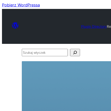
Pobierz WordPressa
Plugin Directory
Re
Szukaj
wtyczek