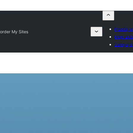
Prześlij 
order My Sites
Moje ulub
Zaloguj s