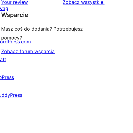
1-
recenzje
Your review
Zobacz wszystkie
.
wag
gwiazdkowych
Wsparcie
↗
Masz coś do dodania? Potrzebujesz
pomocy?
ordPress.com
↗
Zobacz forum wsparcia
att
↗
bPress
↗
uddyPress
↗