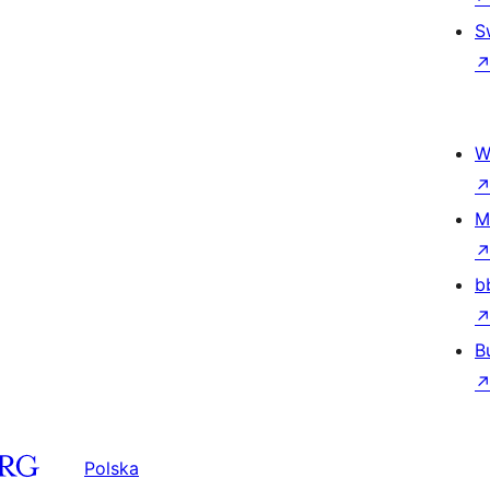
S
W
M
b
B
Polska