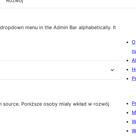
Rozwój
 dropdown menu in the Admin Bar alphabetically. It
O
n
A
H
P
P
 source. Poniższe osoby miały wkład w rozwój
M
W
W