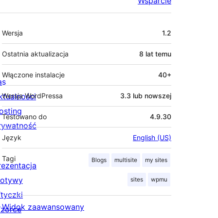
Wsparcie
Meta
Wersja
1.2
Ostatnia aktualizacja
8 lat
temu
Włączone instalacje
40+
as
ktualności
Wersja WordPressa
3.3 lub nowszej
osting
Testowano do
4.9.30
rywatność
Język
English (US)
Tagi
Blogs
multisite
my sites
rezentacja
otywy
sites
wpmu
tyczki
Widok zaawansowany
zorce