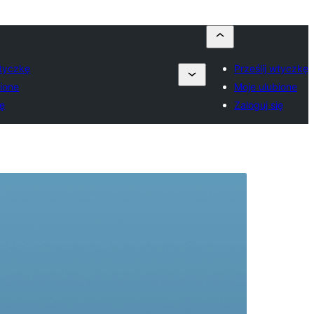
wtyczkę
Prześlij wtyczkę
ione
Moje ulubione
ię
Zaloguj się