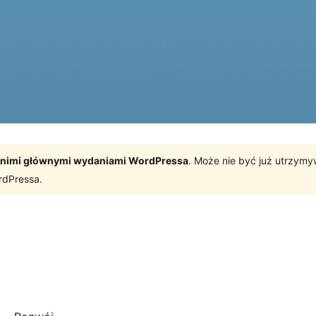
tatnimi głównymi wydaniami WordPressa
. Może nie być już utrzym
rdPressa.