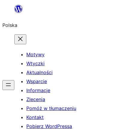
Przejdź
do
Polska
treści
Motywy
Wtyczki
Aktualności
Wsparcie
Informacje
Zlecenia
Pomóż w tłumaczeniu
Kontakt
Pobierz WordPressa