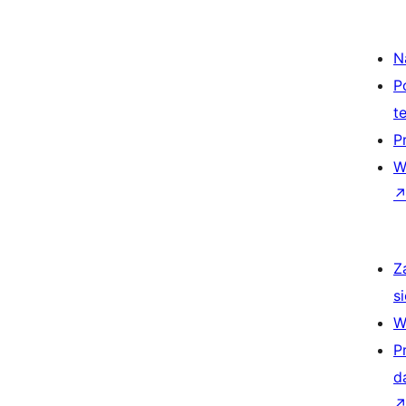
N
P
t
P
W
Z
si
W
P
d