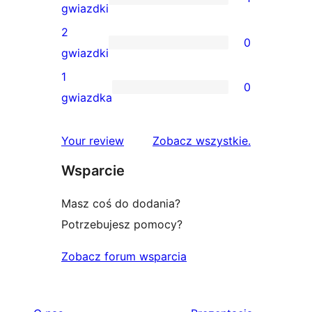
4-
1
gwiazdki
gwiazdkowych
recenzja
2
0
3-
0
gwiazdki
gwiazdkowa
recenzji
1
0
2-
0
gwiazdka
gwiazdkowych
recenzji
1-
recenzje
Your review
Zobacz wszystkie
.
gwiazdkowych
Wsparcie
Masz coś do dodania?
Potrzebujesz pomocy?
Zobacz forum wsparcia