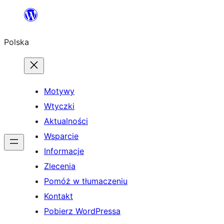
Przejdź
do
Polska
treści
Motywy
Wtyczki
Aktualności
Wsparcie
Informacje
Zlecenia
Pomóż w tłumaczeniu
Kontakt
Pobierz WordPressa