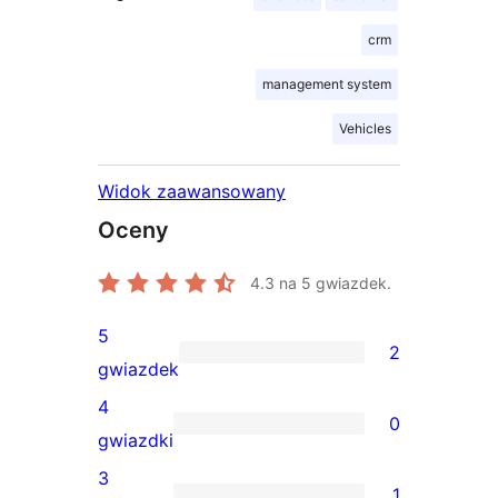
crm
management system
Vehicles
Widok zaawansowany
Oceny
4.3
na 5 gwiazdek.
5
2
2
gwiazdek
recenzje
4
0
5-
0
gwiazdki
gwiazdkowe
recenzji
3
1