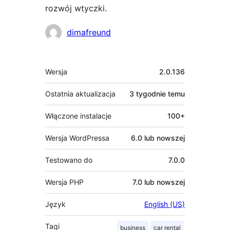
rozwój wtyczki.
Zaangażowani
dimafreund
Meta
Wersja
2.0.136
Ostatnia aktualizacja
3 tygodnie
temu
Włączone instalacje
100+
Wersja WordPressa
6.0 lub nowszej
Testowano do
7.0.0
Wersja PHP
7.0 lub nowszej
Język
English (US)
Tagi
business
car rental