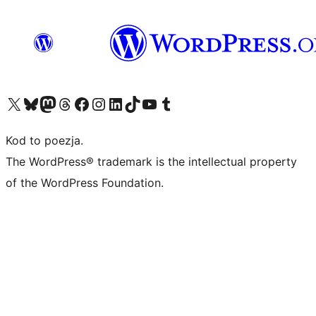
Odwiedź nasze konto X (dawniej Twitter)
Odwiedź nasze konto Bluesky
Odwiedź nasze konto na Mastodoncie
Odwiedź naszego Threadsa
Odwiedź naszego Facebooka
Odwiedź nasze konto na Instagramie
Odwiedź nasze konto na LinkedIn
Odwiedź naszego TikToka
Odwiedź nasz kanał YouTube
Odwiedź naszego Tumblra
Kod to poezja.
The WordPress® trademark is the intellectual property
of the WordPress Foundation.