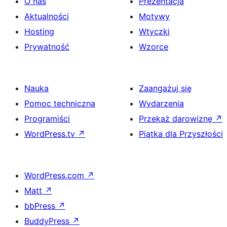
O nas
Prezentacja
Aktualności
Motywy
Hosting
Wtyczki
Prywatność
Wzorce
Nauka
Zaangażuj się
Pomoc techniczna
Wydarzenia
Programiści
Przekaż darowiznę
↗
WordPress.tv
↗
Piątka dla Przyszłości
WordPress.com
↗
Matt
↗
bbPress
↗
BuddyPress
↗