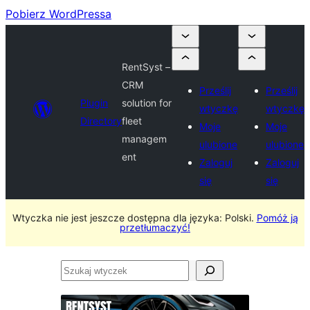
Pobierz WordPressa
RentSyst –
CRM
Prześlij
Prześlij
Plugin
solution for
wtyczkę
wtyczkę
Directory
fleet
Moje
Moje
managem
ulubione
ulubione
ent
Zaloguj
Zaloguj
się
się
Wtyczka nie jest jeszcze dostępna dla języka: Polski.
Pomóż ją
przetłumaczyć!
Szukaj
wtyczek