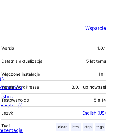
Wsparcie
Meta
Wersja
1.0.1
Ostatnia aktualizacja
5 lat
temu
Włączone instalacje
10+
as
ktualności
Wersja WordPressa
3.0.1 lub nowszej
osting
Testowano do
5.8.14
rywatność
Język
English (US)
Tagi
clean
html
strip
tags
rezentacja