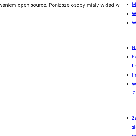
M
aniem open source. Poniższe osoby miały wkład w
W
W
N
P
t
P
W
Z
si