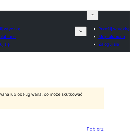
lij wtyczkę
Prześlij wtyczkę
ulubione
Moje ulubione
uj się
Zaloguj się
ywana lub obsługiwana, co może skutkować
Pobierz