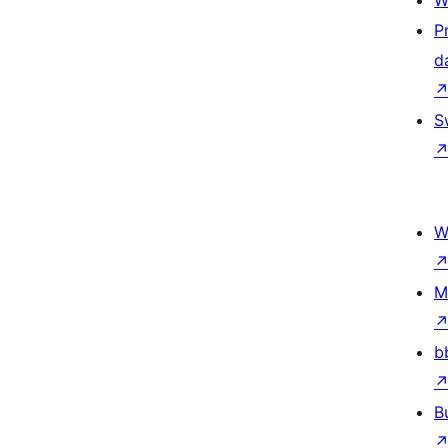
W
P
d
S
W
M
b
B