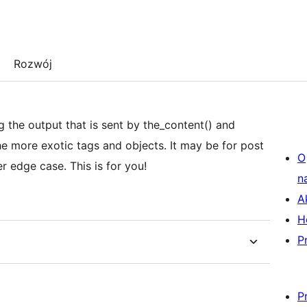
Rozwój
the output that is sent by the_content() and
he more exotic tags and objects. It may be for post
O
r edge case. This is for you!
n
A
H
P
P