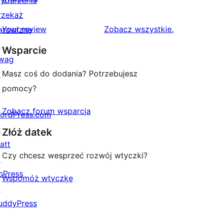
ydarzenia
gwiazdkowych
recenzji
rzekaż
1-
recenzje
Your review
Zobacz wszystkie
.
arowiznę
gwiazdkowych
↗
Wsparcie
wag
Masz coś do dodania? Potrzebujesz
↗
pomocy?
Zobacz forum wsparcia
ordPress.com
↗
Złóż datek
att
Czy chcesz wesprzeć rozwój wtyczki?
↗
bPress
Wspomóż wtyczkę
↗
uddyPress
↗