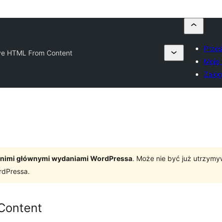
Prześ
e HTML From Content
Moje 
Zalog
tatnimi głównymi wydaniami WordPressa
. Może nie być już utrzym
rdPressa.
Content