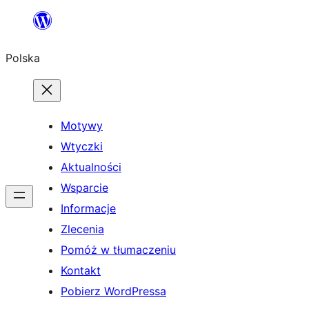
Przejdź
do
Polska
treści
Motywy
Wtyczki
Aktualności
Wsparcie
Informacje
Zlecenia
Pomóż w tłumaczeniu
Kontakt
Pobierz WordPressa