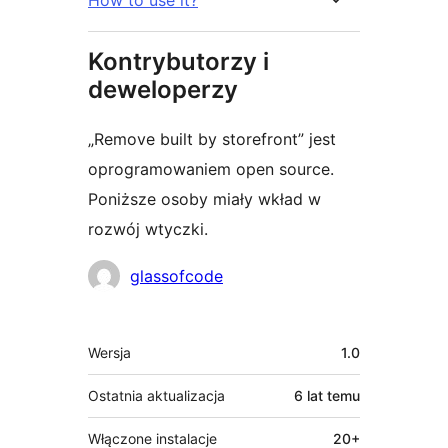
Kontrybutorzy i
deweloperzy
„Remove built by storefront” jest
oprogramowaniem open source.
Poniższe osoby miały wkład w
rozwój wtyczki.
Zaangażowani
glassofcode
Meta
Wersja
1.0
Ostatnia aktualizacja
6 lat
temu
Włączone instalacje
20+