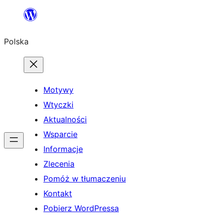
Przejdź
do
Polska
treści
Motywy
Wtyczki
Aktualności
Wsparcie
Informacje
Zlecenia
Pomóż w tłumaczeniu
Kontakt
Pobierz WordPressa