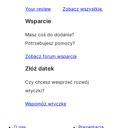
recenzje
Your review
Zobacz wszystkie
.
Wsparcie
Masz coś do dodania?
Potrzebujesz pomocy?
Zobacz forum wsparcia
Złóż datek
Czy chcesz wesprzeć rozwój
wtyczki?
Wspomóż wtyczkę
O nas
Prezentacja