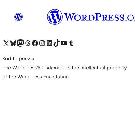
Odwiedź nasze konto X (dawniej Twitter)
Odwiedź nasze konto Bluesky
Odwiedź nasze konto na Mastodoncie
Odwiedź naszego Threadsa
Odwiedź naszego Facebooka
Odwiedź nasze konto na Instagramie
Odwiedź nasze konto na LinkedIn
Odwiedź naszego TikToka
Odwiedź nasz kanał YouTube
Odwiedź naszego Tumblra
Kod to poezja.
The WordPress® trademark is the intellectual property
of the WordPress Foundation.