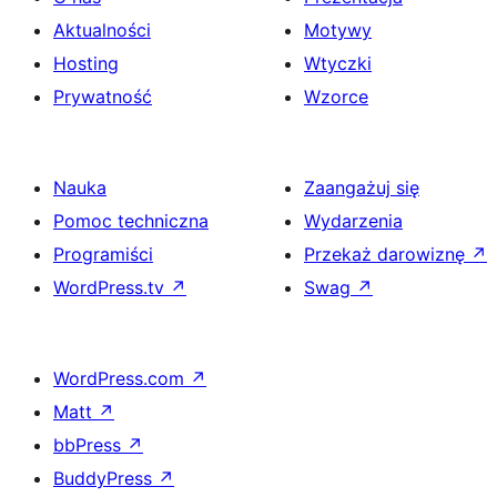
Aktualności
Motywy
Hosting
Wtyczki
Prywatność
Wzorce
Nauka
Zaangażuj się
Pomoc techniczna
Wydarzenia
Programiści
Przekaż darowiznę
↗
WordPress.tv
↗
Swag
↗
WordPress.com
↗
Matt
↗
bbPress
↗
BuddyPress
↗