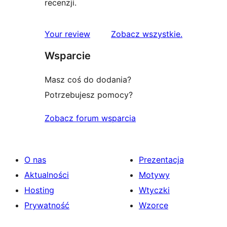
recenzji.
recenzje
Your review
Zobacz wszystkie
.
Wsparcie
Masz coś do dodania?
Potrzebujesz pomocy?
Zobacz forum wsparcia
O nas
Prezentacja
Aktualności
Motywy
Hosting
Wtyczki
Prywatność
Wzorce