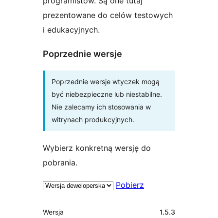
programistów. Są one tutaj
prezentowane do celów testowych
i edukacyjnych.
Poprzednie wersje
Poprzednie wersje wtyczek mogą
być niebezpieczne lub niestabilne.
Nie zalecamy ich stosowania w
witrynach produkcyjnych.
Wybierz konkretną wersję do
pobrania.
Pobierz
Meta
Wersja
1.5.3