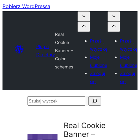
Pobierz WordPressa
Real
Prześlij
Prześlij
Cookie
Plugin
wtyczkę
wtyczkę
Banner –
Directory
Moje
Moje
Color
ulubione
ulubione
schemes
Zaloguj
Zaloguj
się
się
Szukaj
wtyczek
Real Cookie
Banner –