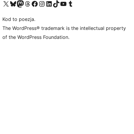
Odwiedź nasze konto X (dawniej Twitter)
Odwiedź nasze konto Bluesky
Odwiedź nasze konto na Mastodoncie
Odwiedź naszego Threadsa
Odwiedź naszego Facebooka
Odwiedź nasze konto na Instagramie
Odwiedź nasze konto na LinkedIn
Odwiedź naszego TikToka
Odwiedź nasz kanał YouTube
Odwiedź naszego Tumblra
Kod to poezja.
The WordPress® trademark is the intellectual property
of the WordPress Foundation.