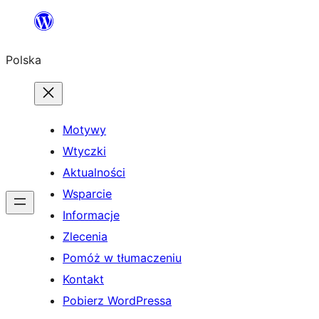
Przejdź
do
Polska
treści
Motywy
Wtyczki
Aktualności
Wsparcie
Informacje
Zlecenia
Pomóż w tłumaczeniu
Kontakt
Pobierz WordPressa