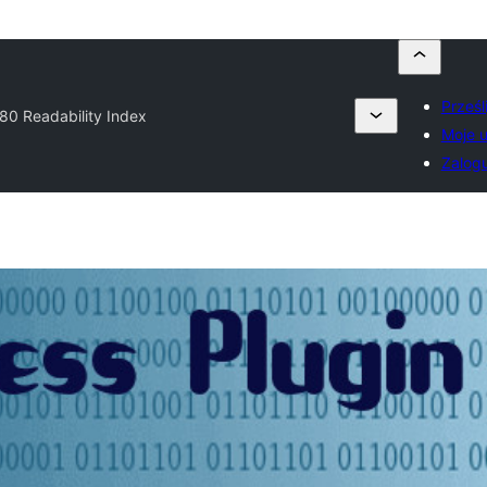
Prześl
80 Readability Index
Moje u
Zalogu