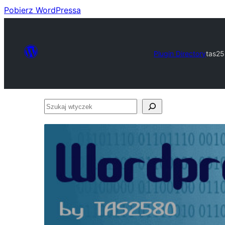
Pobierz WordPressa
Plugin Directory
tas25
Szukaj
wtyczek