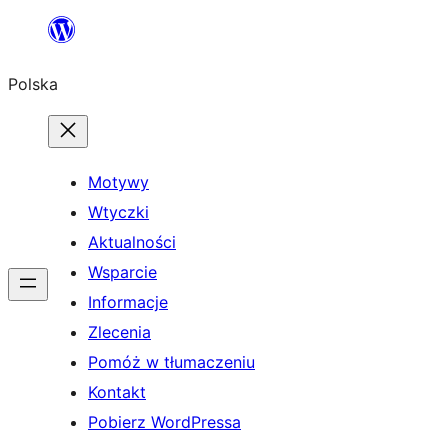
Przejdź
do
Polska
treści
Motywy
Wtyczki
Aktualności
Wsparcie
Informacje
Zlecenia
Pomóż w tłumaczeniu
Kontakt
Pobierz WordPressa