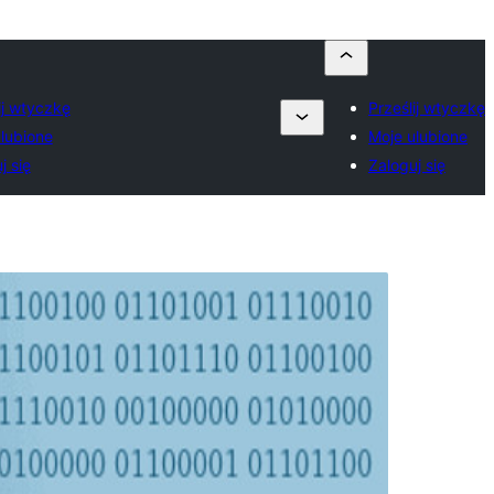
ij wtyczkę
Prześlij wtyczkę
lubione
Moje ulubione
j się
Zaloguj się