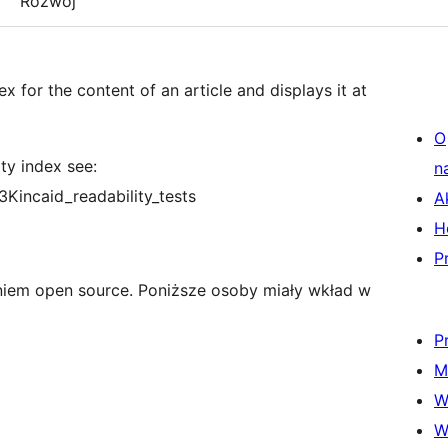
Rozwój
ex for the content of an article and displays it at
O
ty index see:
n
Kincaid_readability_tests
A
H
P
niem open source. Poniższe osoby miały wkład w
P
M
W
W