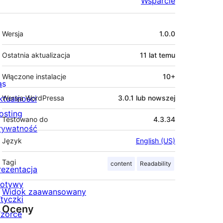
Wsparcie
Meta
Wersja
1.0.0
Ostatnia aktualizacja
11 lat
temu
Włączone instalacje
10+
as
ktualności
Wersja WordPressa
3.0.1 lub nowszej
osting
Testowano do
4.3.34
rywatność
Język
English (US)
Tagi
content
Readability
rezentacja
otywy
Widok zaawansowany
tyczki
Oceny
zorce