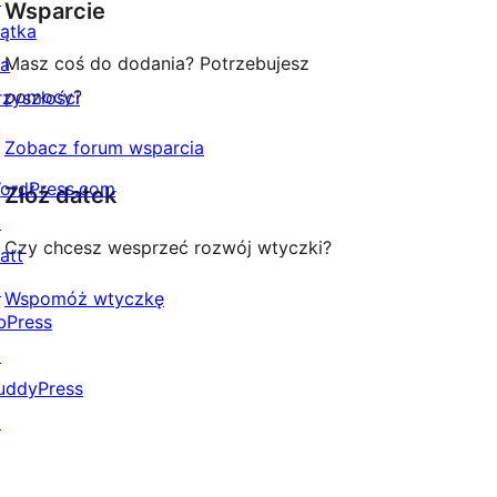
Wsparcie
iątka
Masz coś do dodania? Potrzebujesz
la
pomocy?
rzyszłości
Zobacz forum wsparcia
ordPress.com
Złóż datek
↗
Czy chcesz wesprzeć rozwój wtyczki?
att
↗
Wspomóż wtyczkę
bPress
↗
uddyPress
↗