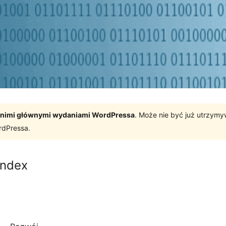
tatnimi głównymi wydaniami WordPressa
. Może nie być już utrzym
rdPressa.
Index