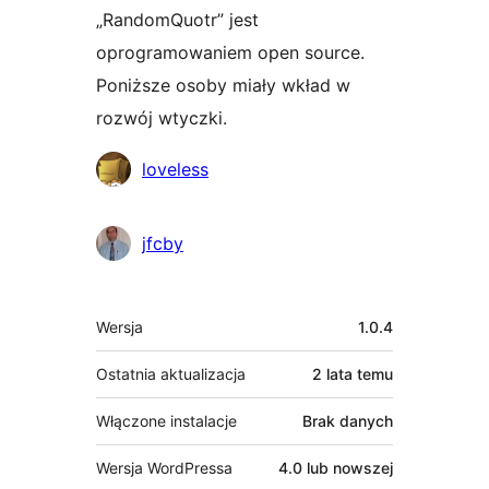
„RandomQuotr” jest
oprogramowaniem open source.
Poniższe osoby miały wkład w
rozwój wtyczki.
Zaangażowani
loveless
jfcby
Meta
Wersja
1.0.4
Ostatnia aktualizacja
2 lata
temu
Włączone instalacje
Brak danych
Wersja WordPressa
4.0 lub nowszej