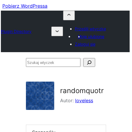
Pobierz WordPressa
Prześlij wtyczkę
Plugin Directory
Moje ulubione
Zaloguj się
Szukaj
wtyczek
randomquotr
Autor:
loveless