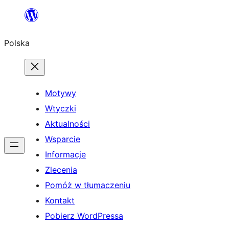
Przejdź
do
Polska
treści
Motywy
Wtyczki
Aktualności
Wsparcie
Informacje
Zlecenia
Pomóż w tłumaczeniu
Kontakt
Pobierz WordPressa