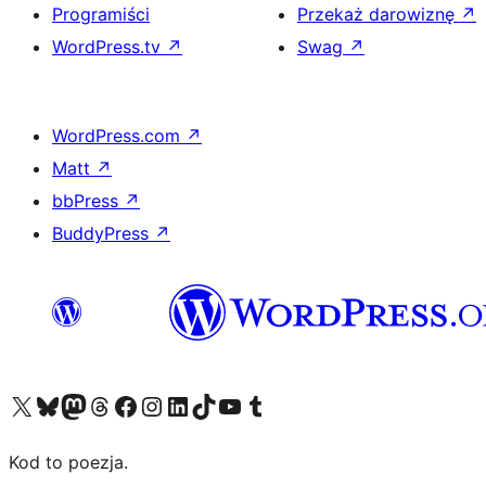
Programiści
Przekaż darowiznę
↗
WordPress.tv
↗
Swag
↗
WordPress.com
↗
Matt
↗
bbPress
↗
BuddyPress
↗
Odwiedź nasze konto X (dawniej Twitter)
Odwiedź nasze konto Bluesky
Odwiedź nasze konto na Mastodoncie
Odwiedź naszego Threadsa
Odwiedź naszego Facebooka
Odwiedź nasze konto na Instagramie
Odwiedź nasze konto na LinkedIn
Odwiedź naszego TikToka
Odwiedź nasz kanał YouTube
Odwiedź naszego Tumblra
Kod to poezja.