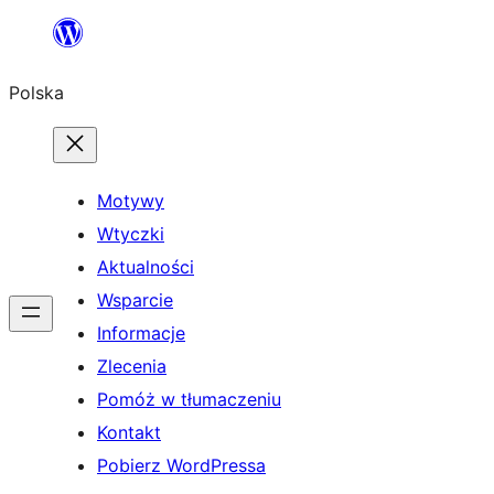
Przejdź
do
Polska
treści
Motywy
Wtyczki
Aktualności
Wsparcie
Informacje
Zlecenia
Pomóż w tłumaczeniu
Kontakt
Pobierz WordPressa