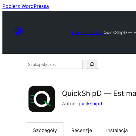
Pobierz WordPressa
Plugin Directory
QuickShipD — E
Szukaj
wtyczek
QuickShipD — Estima
Autor:
quickshipd
Szczegóły
Recenzje
Instalacja