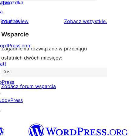
2-
0
iątka
gwiazdka
gwiazdkowych
recenzji
la
1-
rzyszłości
recenzje
Your review
Zobacz wszystkie
.
gwiazdkowych
Wsparcie
ordPress.com
Zagadnienia rozwiązane w przeciągu
↗
ostatnich dwóch miesięcy:
att
0 z 1
↗
bPress
Zobacz forum wsparcia
↗
uddyPress
↗