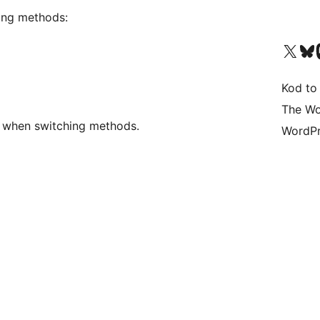
ing methods:
Odwiedź nasze konto X (
Odwiedź n
O
Kod to
The Wo
s when switching methods.
WordPr