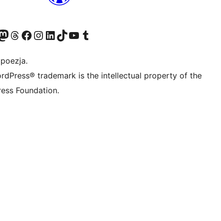
dawniej Twitter)
asze konto Bluesky
dwiedź nasze konto na Mastodoncie
Odwiedź naszego Threadsa
Odwiedź naszego Facebooka
Odwiedź nasze konto na Instagramie
Odwiedź nasze konto na LinkedIn
Odwiedź naszego TikToka
Odwiedź nasz kanał YouTube
Odwiedź naszego Tumblra
 poezja.
rdPress® trademark is the intellectual property of the
ess Foundation.