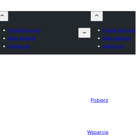
Prześlij wtyczkę
Prześlij wtyczkę
Moje ulubione
Moje ulubione
Zaloguj się
Zaloguj się
Pobierz
Wsparcie