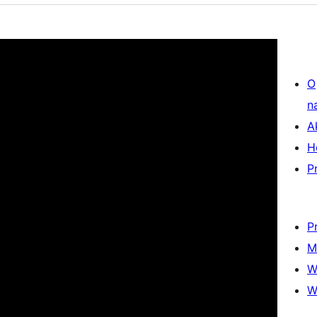
O
n
A
H
P
P
M
W
W