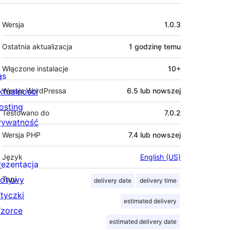
Meta
Wersja
1.0.3
Ostatnia aktualizacja
1 godzinę
temu
Włączone instalacje
10+
as
ktualności
Wersja WordPressa
6.5 lub nowszej
osting
Testowano do
7.0.2
rywatność
Wersja PHP
7.4 lub nowszej
Język
English (US)
rezentacja
otywy
Tagi
delivery date
delivery time
tyczki
estimated delivery
zorce
estimated delivery date