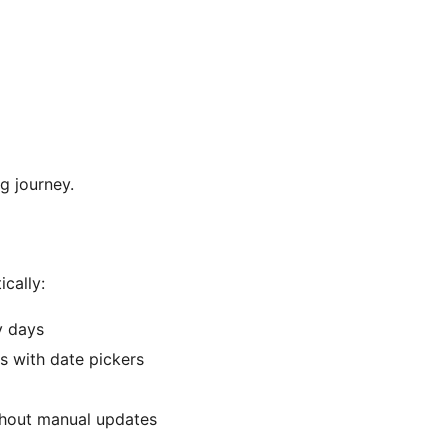
ng journey.
cally:
y days
s with date pickers
thout manual updates