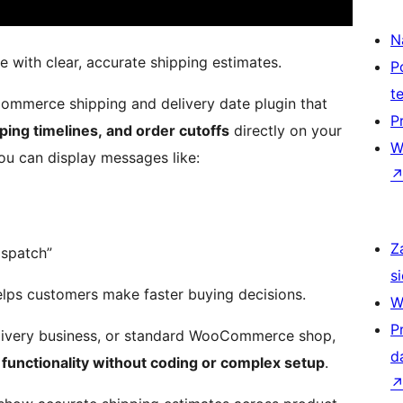
N
with clear, accurate shipping estimates.
P
t
ommerce shipping and delivery date plugin that
P
ping timelines, and order cutoffs
directly on your
W
ou can display messages like:
Z
ispatch”
si
helps customers make faster buying decisions.
W
P
elivery business, or standard WooCommerce shop,
d
 functionality without coding or complex setup
.