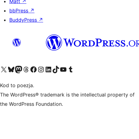
Matt
↗
bbPress
↗
BuddyPress
↗
Odwiedź nasze konto X (dawniej Twitter)
Odwiedź nasze konto Bluesky
Odwiedź nasze konto na Mastodoncie
Odwiedź naszego Threadsa
Odwiedź naszego Facebooka
Odwiedź nasze konto na Instagramie
Odwiedź nasze konto na LinkedIn
Odwiedź naszego TikToka
Odwiedź nasz kanał YouTube
Odwiedź naszego Tumblra
Kod to poezja.
The WordPress® trademark is the intellectual property of
the WordPress Foundation.