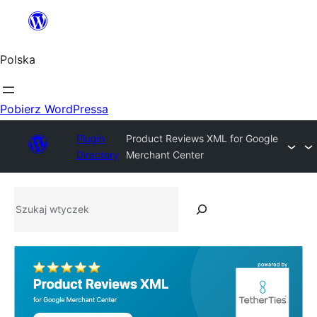
Przejdź
do
treści
Polska
Pobierz WordPressa
Plugin
Product Reviews XML for Google
Directory
Merchant Center
Szukaj
wtyczek