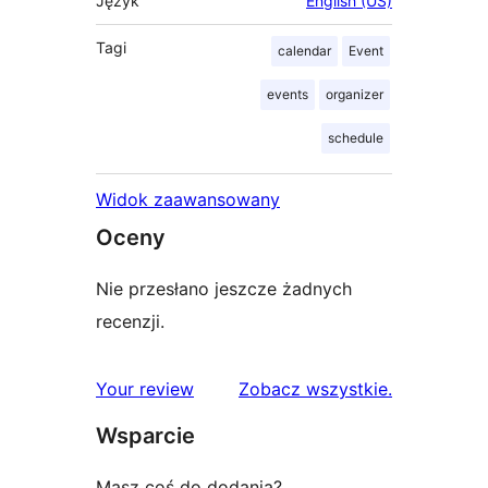
Język
English (US)
Tagi
calendar
Event
events
organizer
schedule
Widok zaawansowany
Oceny
Nie przesłano jeszcze żadnych
recenzji.
recenzje
Your review
Zobacz wszystkie
.
Wsparcie
Masz coś do dodania?