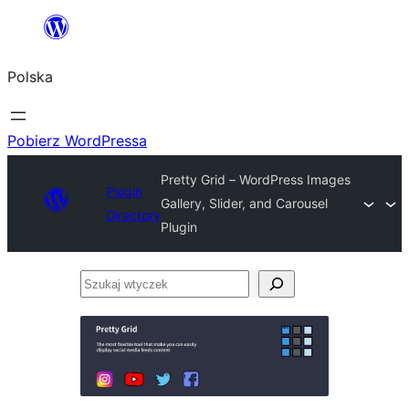
Przejdź
do
Polska
treści
Pobierz WordPressa
Pretty Grid – WordPress Images
Plugin
Gallery, Slider, and Carousel
Directory
Plugin
Szukaj
wtyczek