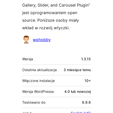
Gallery, Slider, and Carousel Plugin”
jest oprogramowaniem open
source. Poniższe osoby miały
wkład w rozwój wtyczki.
Zaangażowani
wphobby
Meta
Wersja
1.3.15
Ostatnia aktualizacja
3 miesiące
temu
Włączone instalacje
10+
Wersja WordPressa
4.0 lub nowszej
Testowano do
6.9.6