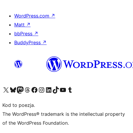
WordPress.com
↗
Matt
↗
bbPress
↗
BuddyPress
↗
Odwiedź nasze konto X (dawniej Twitter)
Odwiedź nasze konto Bluesky
Odwiedź nasze konto na Mastodoncie
Odwiedź naszego Threadsa
Odwiedź naszego Facebooka
Odwiedź nasze konto na Instagramie
Odwiedź nasze konto na LinkedIn
Odwiedź naszego TikToka
Odwiedź nasz kanał YouTube
Odwiedź naszego Tumblra
Kod to poezja.
The WordPress® trademark is the intellectual property
of the WordPress Foundation.