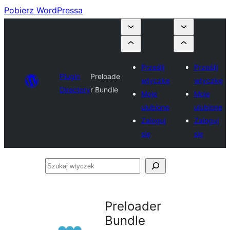
Pobierz WordPressa
Prześlij
Prześlij
Plugin
Preloade
wtyczkę
wtyczkę
Directory
r Bundle
Moje
Moje
ulubione
ulubione
Zaloguj
Zaloguj
się
się
Szukaj
wtyczek
Preloader
Bundle