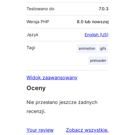
Testowano do
7.0.3
Wersja PHP
8.0 lub nowszej
Język
English (US)
Tagi
animation
gifs
preloader
Widok zaawansowany
Oceny
Nie przesłano jeszcze żadnych
recenzji.
recenzje
Your review
Zobacz wszystkie
.