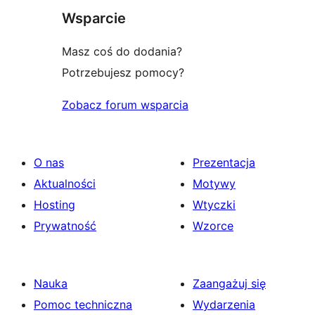
Wsparcie
Masz coś do dodania?
Potrzebujesz pomocy?
Zobacz forum wsparcia
O nas
Prezentacja
Aktualności
Motywy
Hosting
Wtyczki
Prywatność
Wzorce
Nauka
Zaangażuj się
Pomoc techniczna
Wydarzenia