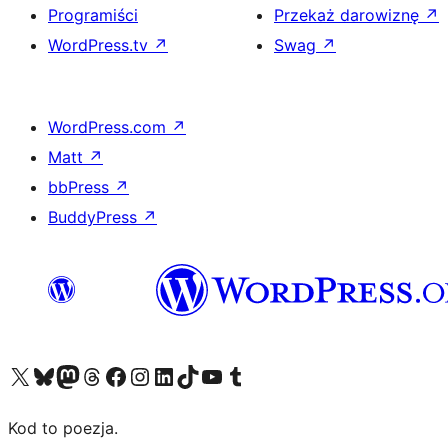
Programiści
Przekaż darowiznę
↗
WordPress.tv
↗
Swag
↗
WordPress.com
↗
Matt
↗
bbPress
↗
BuddyPress
↗
Odwiedź nasze konto X (dawniej Twitter)
Odwiedź nasze konto Bluesky
Odwiedź nasze konto na Mastodoncie
Odwiedź naszego Threadsa
Odwiedź naszego Facebooka
Odwiedź nasze konto na Instagramie
Odwiedź nasze konto na LinkedIn
Odwiedź naszego TikToka
Odwiedź nasz kanał YouTube
Odwiedź naszego Tumblra
Kod to poezja.