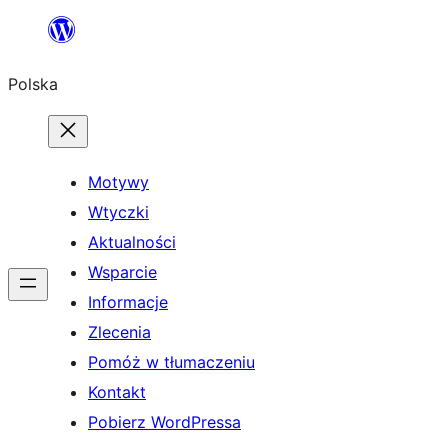
Przejdź
do
Polska
treści
Motywy
Wtyczki
Aktualności
Wsparcie
Informacje
Zlecenia
Pomóż w tłumaczeniu
Kontakt
Pobierz WordPressa