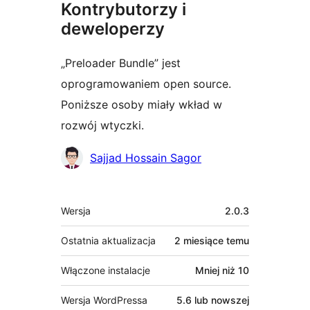
Kontrybutorzy i
deweloperzy
„Preloader Bundle” jest
oprogramowaniem open source.
Poniższe osoby miały wkład w
rozwój wtyczki.
Zaangażowani
Sajjad Hossain Sagor
Meta
Wersja
2.0.3
Ostatnia aktualizacja
2 miesiące
temu
Włączone instalacje
Mniej niż 10
Wersja WordPressa
5.6 lub nowszej